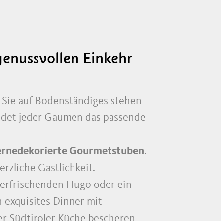
genussvollen Einkehr
ob Sie auf Bodenständiges stehen
indet jeder Gaumen das passende
ernedekorierte Gourmetstuben
.
rzliche Gastlichkeit.
n erfrischenden Hugo oder ein
n exquisites Dinner mit
er Südtiroler Küche bescheren