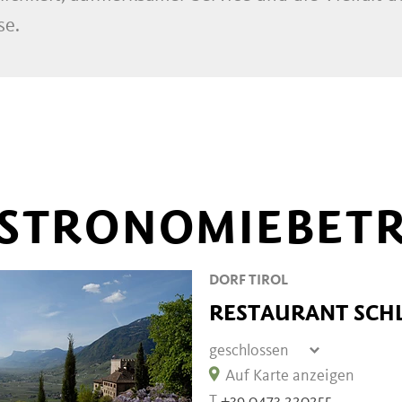
se.
STRONOMIEBETR
DORF TIROL
RESTAURANT SCH
geschlossen
Donnerstag
geschlossen
Auf Karte anzeigen
Freitag
11:00 - 22:00
T
+39 0473 220255