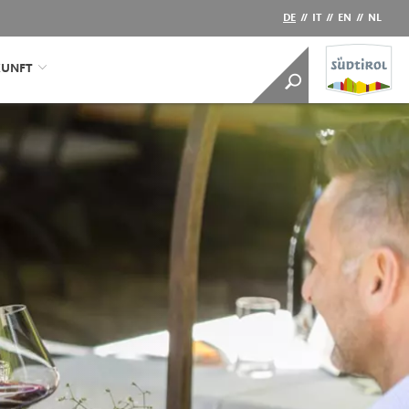
DE
//
IT
//
EN
//
NL
KUNFT