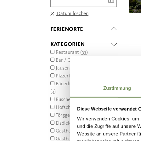
Datum löschen
FERIENORTE
KATEGORIEN
Restaurant (33)
Bar / Café / Bistro (27)
Jausenstation (7)
Pizzeria (3)
Bäuerlicher Schankbetrieb
Zustimmung
(3)
Buschenschank (2)
Hofschank (3)
Diese Webseite verwendet 
Törggele Lokale (3)
Wir verwenden Cookies, um I
Eisdiele (4)
und die Zugriffe auf unsere 
Gasthaus (6)
Website an unsere Partner fü
Gasthof (1)