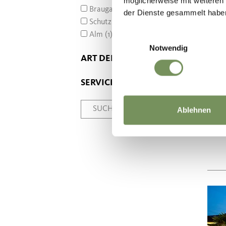
möglicherweise mit weiteren
Braugarten (1)
der Dienste gesammelt habe
Schutzhütte (2)
Alm (1)
Einwilligungsauswahl
Notwendig
ART DER KÜCHE
SERVICE
SUCHE ZURÜCKSETZEN
Ablehnen