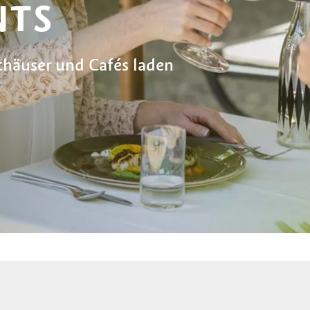
NTS
thäuser und Cafés laden