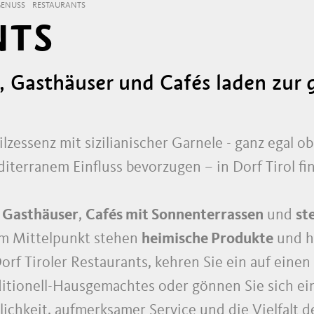
GENUSS
RESTAURANTS
NTS
s, Gasthäuser und Cafés laden zur 
ilzessenz mit sizilianischer Garnele - ganz egal 
iterranem Einfluss bevorzugen – in Dorf Tirol f
e Gasthäuser
,
Cafés mit Sonnenterrassen
und
st
Im Mittelpunkt stehen
heimische Produkte
und he
orf Tiroler Restaurants, kehren Sie ein auf eine
raditionell-Hausgemachtes oder gönnen Sie sich ei
ichkeit, aufmerksamer Service und die Vielfalt d