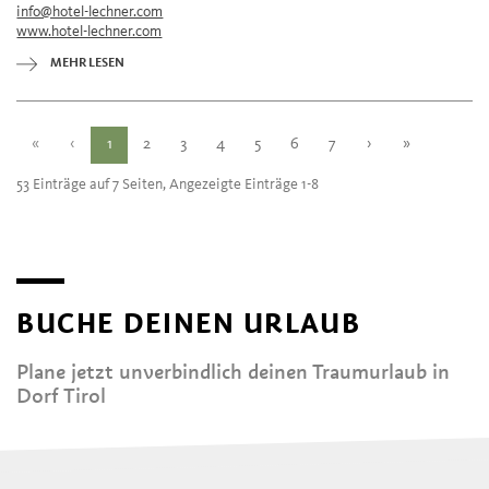
info@hotel-lechner.com
Samstag
10:00 - 22:00
www.hotel-lechner.com
Sonntag
10:00 - 22:00
Montag
10:00 - 22:00
MEHR LESEN
Dienstag
10:00 - 22:00
Mittwoch
10:00 - 22:00
«
‹
1
2
3
4
5
6
7
›
»
53 Einträge auf 7 Seiten, Angezeigte Einträge 1-8
BUCHE DEINEN URLAUB
Plane jetzt unverbindlich deinen Traumurlaub in
Dorf Tirol