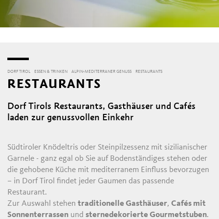
DORF TIROL
ESSEN & TRINKEN
ALPIN-MEDITERRANER GENUSS
RESTAURANTS
RESTAURANTS
Dorf Tirols Restaurants, Gasthäuser und Cafés
laden zur genussvollen Einkehr
Südtiroler Knödeltris oder Steinpilzessenz mit sizilianischer
Garnele - ganz egal ob Sie auf Bodenständiges stehen oder
die gehobene Küche mit mediterranem Einfluss bevorzugen
– in Dorf Tirol findet jeder Gaumen das passende
Restaurant.
Zur Auswahl stehen
traditionelle Gasthäuser
,
Cafés mit
Sonnenterrassen
und
sternedekorierte Gourmetstuben
.