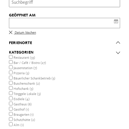
GEÖFFNET AM
Datum löschen
FERIENORTE
KATEGORIEN
Restaurant (33)
Bar / Café / Bistro (27)
Jausenstation (7)
Pizzeria (3)
Bäuerlicher Schankbetrieb (3)
Buschenschank (2)
Hofschank (3)
Törggele Lokale (3)
Eisdiele (4)
Gasthaus (6)
Gasthof (1)
Braugarten (1)
Schutzhütte (2)
Alm (1)