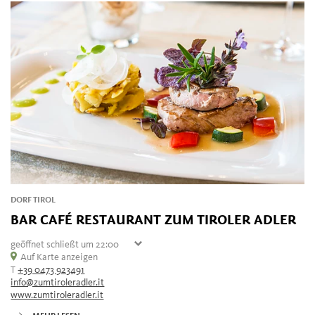
DORF TIROL
BAR CAFÉ RESTAURANT ZUM TIROLER ADLER
geöffnet
schließt um 22:00
Donnerstag
Auf Karte anzeigen
07:30 - 22:00
T
+39 0473 923491
Freitag
geschlossen
info@zumtiroleradler.it
Samstag
07:30 - 22:00
www.zumtiroleradler.it
Sonntag
07:30 - 22:00
Montag
07:30 - 22:00