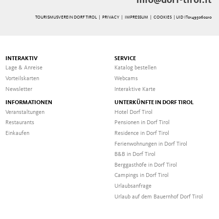
info@dorf-tirol.it
TOURISMUSVEREIN DORF TIROL |
PRIVACY
|
IMPRESSUM
|
COOKIES
| UID IT01495060210
INTERAKTIV
SERVICE
Lage & Anreise
Katalog bestellen
Vorteilskarten
Webcams
Newsletter
Interaktive Karte
INFORMATIONEN
UNTERKÜNFTE IN DORF TIROL
Veranstaltungen
Hotel Dorf Tirol
Restaurants
Pensionen in Dorf Tirol
Einkaufen
Residence in Dorf Tirol
Ferienwohnungen in Dorf Tirol
B&B in Dorf Tirol
Berggasthöfe in Dorf Tirol
Campings in Dorf Tirol
Urlaubsanfrage
Urlaub auf dem Bauernhof Dorf Tirol