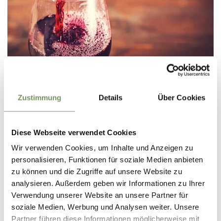
DORF TIROL
WEINBAR
Zustimmung
Details
Über Cookies
geschlossen
öffnet um 17:00
Donnerstag
Auf Karte anzeigen
17:00 - 01:00
T
+39 333 6614544
Freitag
17:00 - 01:00
Diese Webseite verwendet Cookies
Samstag
17:00 - 01:00
MEHR LESEN
Sonntag
17:00 - 01:00
Wir verwenden Cookies, um Inhalte und Anzeigen zu
Montag
geschlossen
personalisieren, Funktionen für soziale Medien anbieten
Dienstag
geschlossen
zu können und die Zugriffe auf unsere Website zu
Mittwoch
17:00 - 01:00
analysieren. Außerdem geben wir Informationen zu Ihrer
Verwendung unserer Website an unsere Partner für
soziale Medien, Werbung und Analysen weiter. Unsere
Partner führen diese Informationen möglicherweise mit