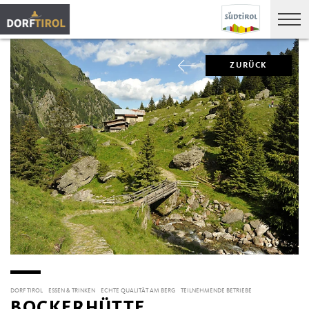
ZURÜCK
DORF TIROL
ESSEN & TRINKEN
ECHTE QUALITÄT AM BERG
TEILNEHMENDE BETRIEBE
BOCKERHÜTTE