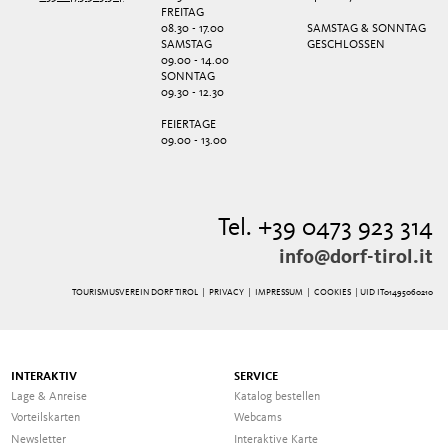
FREITAG
08.30 - 17.00
SAMSTAG & SONNTAG
SAMSTAG
GESCHLOSSEN
09.00 - 14.00
SONNTAG
09.30 - 12.30
FEIERTAGE
09.00 - 13.00
Tel. +39 0473 923 314
info@dorf-tirol.it
TOURISMUSVEREIN DORF TIROL |
PRIVACY
|
IMPRESSUM
|
COOKIES
| UID IT01495060210
INTERAKTIV
SERVICE
Lage & Anreise
Katalog bestellen
Vorteilskarten
Webcams
Newsletter
Interaktive Karte