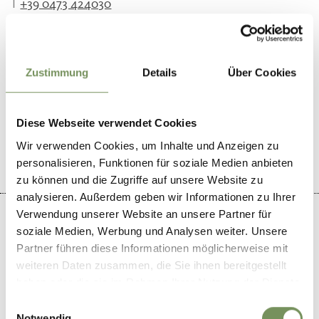
T
+39 0473 424030
Zustimmung
Details
Über Cookies
WAR DER INHALT FÜR DICH HILFREICH?
Diese Webseite verwendet Cookies
JA
NEIN
Wir verwenden Cookies, um Inhalte und Anzeigen zu
personalisieren, Funktionen für soziale Medien anbieten
zu können und die Zugriffe auf unsere Website zu
analysieren. Außerdem geben wir Informationen zu Ihrer
Verwendung unserer Website an unsere Partner für
soziale Medien, Werbung und Analysen weiter. Unsere
Partner führen diese Informationen möglicherweise mit
+
weiteren Daten zusammen, die Sie ihnen bereitgestellt
haben oder die sie im Rahmen Ihrer Nutzung der Dienste
−
gesammelt haben.
Einwilligungsauswahl
Notwendig