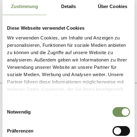
T
+39 0473 424030
Zustimmung
Details
Über Cookies
Diese Webseite verwendet Cookies
Wir verwenden Cookies, um Inhalte und Anzeigen zu
DID YOU FIND THIS CONTENT HELPFUL?
personalisieren, Funktionen für soziale Medien anbieten
zu können und die Zugriffe auf unsere Website zu
YES
NO
analysieren. Außerdem geben wir Informationen zu Ihrer
Verwendung unserer Website an unsere Partner für
soziale Medien, Werbung und Analysen weiter. Unsere
Partner führen diese Informationen möglicherweise mit
weiteren Daten zusammen, die Sie ihnen bereitgestellt
haben oder die sie im Rahmen Ihrer Nutzung der Dienste
gesammelt haben.
Einwilligungsauswahl
Notwendig
+
−
Präferenzen