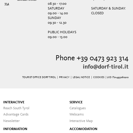
314
08.30 - 17.00
SATURDAY
SATURDAY & SUNDAY:
09.00 - 14.00
CLOSED
SUNDAY
09.30 - 12.30
PUBLIC HOLIDAYS
09.00 - 13.00
Phone +39 0473 923 314
info@dorf-tirol.it
TOURIST OFFICE DORF TIROL |
PRIVACY
|
LEGAL NOTICE
|
COOKIES
| UID IT01495060210
INTERACTIVE
SERVICE
Reach South Tyrol
Catalogues
Advantage Cards
Webcams
Newsletter
Interactive Map
INFORMATION
ACCOMODATION