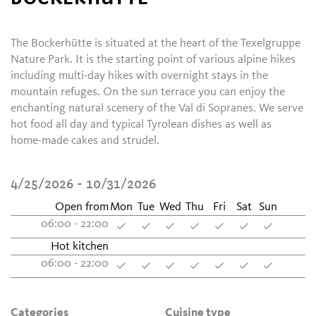
The Bockerhütte is situated at the heart of the Texelgruppe
Nature Park. It is the starting point of various alpine hikes
including multi-day hikes with overnight stays in the
mountain refuges. On the sun terrace you can enjoy the
enchanting natural scenery of the Val di Sopranes. We serve
hot food all day and typical Tyrolean dishes as well as
home-made cakes and strudel.
4/25/2026 - 10/31/2026
Open from
Mon
Tue
Wed
Thu
Fri
Sat
Sun
06:00 - 22:00
Hot kitchen
06:00 - 22:00
Categories
Cuisine type