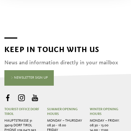
KEEP IN TOUCH WITH US
News and information directly in your mailbox
NEWSLETTER SIGN UP
TOURIST OFFICE DORF
SUMMER OPENING
WINTER OPENING
TIROL
HOURS
HOURS
HAUPTSTRASSE 31
MONDAY – THURSDAY
MONDAY – FRIDAY:
39019 DORF TIROL
08.30 - 18.00
08.30 - 13.00
PHONE
+39 0473 923
FRIDAY
14.00 - 17.00