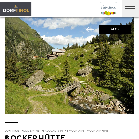
BACK
DORF TIROL
FOOD & WINE
REAL QUALITY IN THE MOUNTAINS
MOUNTAIN HUTS
BOCKERHÜTTE