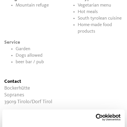
Mountain refuge
Vegetarian menu
Hot meals
South tyrolean cuisine
Home-made food
products
Service
Garden
Dogs allowed
beer bar / pub
Contact
Bockerhütte
Sopranes
39019
Tirolo/Dorf Tirol
info@bockerhuette.com
www.bockerhuette.com