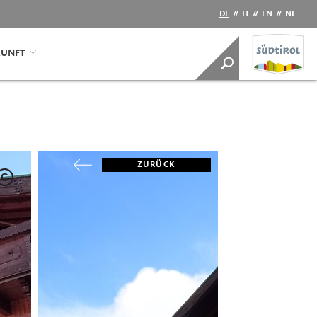
DE
//
IT
//
EN
//
NL
KUNFT
ZURÜCK