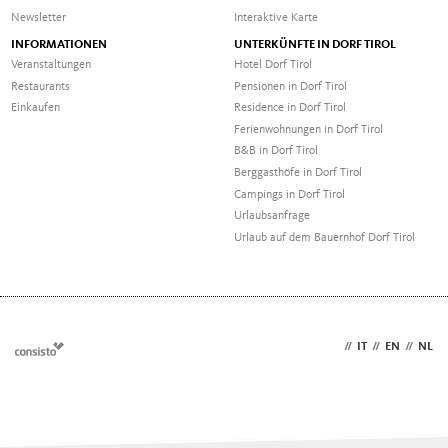
Newsletter
Interaktive Karte
INFORMATIONEN
UNTERKÜNFTE IN DORF TIROL
Veranstaltungen
Hotel Dorf Tirol
Restaurants
Pensionen in Dorf Tirol
Einkaufen
Residence in Dorf Tirol
Ferienwohnungen in Dorf Tirol
B&B in Dorf Tirol
Berggasthöfe in Dorf Tirol
Campings in Dorf Tirol
Urlaubsanfrage
Urlaub auf dem Bauernhof Dorf Tirol
DE
//
IT
//
EN
//
NL