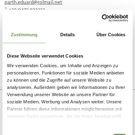
parth.eduard@rolmail.net
T
+39 0473 923332
Zustimmung
Details
Über Cookies
WAR DER INHALT FÜR DICH HILFREICH?
Diese Webseite verwendet Cookies
JA
NEIN
Wir verwenden Cookies, um Inhalte und Anzeigen zu
personalisieren, Funktionen für soziale Medien anbieten
zu können und die Zugriffe auf unsere Website zu
analysieren. Außerdem geben wir Informationen zu Ihrer
Verwendung unserer Website an unsere Partner für
soziale Medien, Werbung und Analysen weiter. Unsere
Partner führen diese Informationen möglicherweise mit
weiteren Daten zusammen, die Sie ihnen bereitgestellt
+
haben oder die sie im Rahmen Ihrer Nutzung der Dienste
−
gesammelt haben.
Einwilligungsauswahl