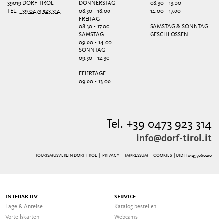
39019 DORF TIROL
DONNERSTAG
08.30 - 13.00
TEL.
+39 0473 923 314
08.30 - 18.00
14.00 - 17.00
FREITAG
08.30 - 17.00
SAMSTAG & SONNTAG
SAMSTAG
GESCHLOSSEN
09.00 - 14.00
SONNTAG
09.30 - 12.30
FEIERTAGE
09.00 - 13.00
Tel. +39 0473 923 314
info@dorf-tirol.it
TOURISMUSVEREIN DORF TIROL |
PRIVACY
|
IMPRESSUM
|
COOKIES
| UID IT01495060210
INTERAKTIV
SERVICE
Lage & Anreise
Katalog bestellen
Vorteilskarten
Webcams