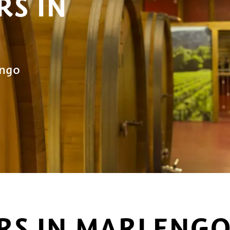
S IN
engo
RS IN MARLENG