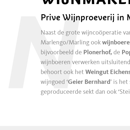
N
Prive Wijnproeverij in
Naast de grote wijncoöperatie va
Marlengo/Marling ook
wijnboer
bijvoorbeeld de
Plonerhof,
de
Po
wijnboeren verwerken uitsluitend
behoort ook het
Weingut Eichens
wijngoed ‘
Geier Bernhard
’ is he
geproduceerde sekt dan ook ‘Steil