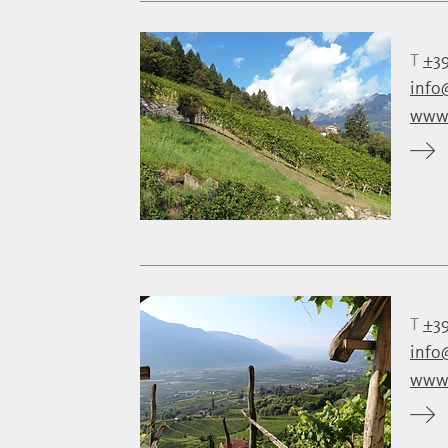
T
+39
info@
www.
T
+39
info
www.