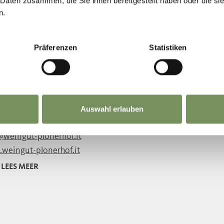
 Daten zusammen, die Sie ihnen bereitgestellt haben oder die s
@popphof.com
n.
popphof.com
LEES MEER
Präferenzen
Statistiken
Auswahl erlauben
 347 124 3907
@weingut-plonerhof.it
weingut-plonerhof.it
LEES MEER