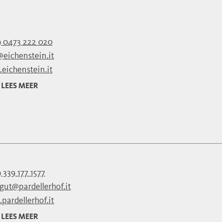
 0473 222 020
@eichenstein.it
eichenstein.it
LEES MEER
 339 177 1577
gut@pardellerhof.it
pardellerhof.it
LEES MEER