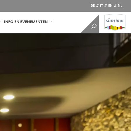
DE
//
IT
//
EN
//
NL
INFO EN EVENEMENTEN