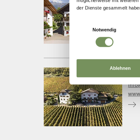
möglicherweise mit weiteren
info
der Dienste gesammelt habe
www.
Einwilligungsauswahl
Notwendig
Ablehnen
T
+39
info
www.