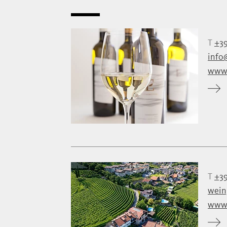
T
+39
info
www.
T
+39
wein
www.