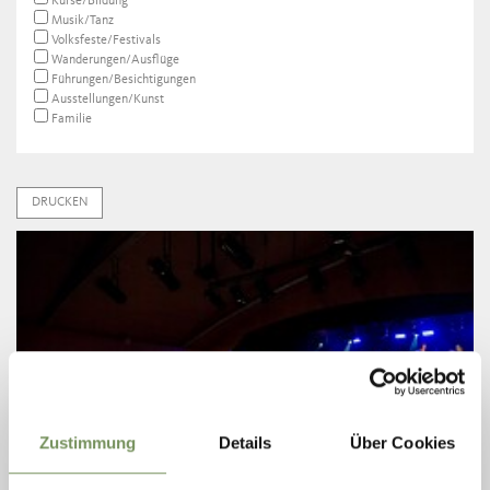
Kurse/Bildung
Musik/Tanz
Volksfeste/Festivals
Wanderungen/Ausflüge
Führungen/Besichtigungen
Ausstellungen/Kunst
Familie
DRUCKEN
Zustimmung
Details
Über Cookies