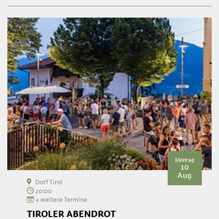
Montag
10
Aug
Dorf Tirol
20:00
+ weitere Termine
TIROLER ABENDROT