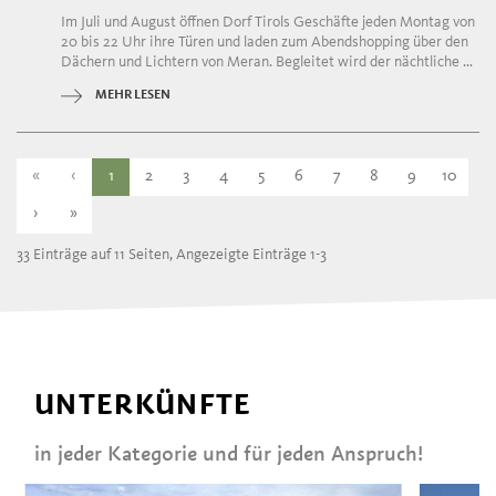
Im Juli und August öffnen Dorf Tirols Geschäfte jeden Montag von
20 bis 22 Uhr ihre Türen und laden zum Abendshopping über den
Dächern und Lichtern von Meran. Begleitet wird der nächtliche ...
MEHR LESEN
«
‹
1
2
3
4
5
6
7
8
9
10
›
»
33 Einträge auf 11 Seiten, Angezeigte Einträge 1-3
UNTERKÜNFTE
in jeder Kategorie und für jeden Anspruch!