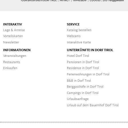
TOURISMUSVEREIN DORF TIROL |
PRIVACY
|
IMPRESSUM
|
COOKIES
| UID IT01495060210
INTERAKTIV
SERVICE
Lage & Anreise
Katalog bestellen
Vorteilskarten
Webcams
Newsletter
Interaktive Karte
INFORMATIONEN
UNTERKÜNFTE IN DORF TIROL
Veranstaltungen
Hotel Dorf Tirol
Restaurants
Pensionen in Dorf Tirol
Einkaufen
Residence in Dorf Tirol
Ferienwohnungen in Dorf Tirol
B&B in Dorf Tirol
Berggasthöfe in Dorf Tirol
Campings in Dorf Tirol
Urlaubsanfrage
Urlaub auf dem Bauernhof Dorf Tirol