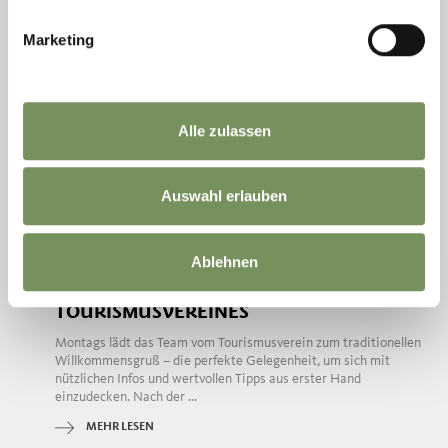
Marketing
Alle zulassen
Montag
10
Auswahl erlauben
Aug
Dorf Tirol
10:00
Ablehnen
+ weitere Termine
WILLKOMMENSGRUSS DES T
OURISMUSVEREINES
Montags lädt das Team vom Tourismusverein zum traditionellen
Willkommensgruß – die perfekte Gelegenheit, um sich mit
nützlichen Infos und wertvollen Tipps aus erster Hand
einzudecken. Nach der ...
MEHR LESEN