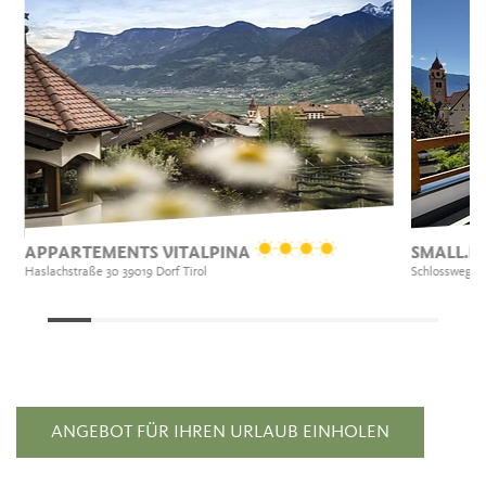
APPARTEMENTS VITALPINA
SMALL.H
Haslachstraße 30 39019 Dorf Tirol
Schlossweg 4 
ANGEBOT FÜR IHREN URLAUB EINHOLEN