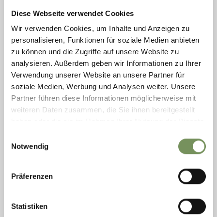
Diese Webseite verwendet Cookies
Sonntag
Wir verwenden Cookies, um Inhalte und Anzeigen zu
09
personalisieren, Funktionen für soziale Medien anbieten
Aug
Dorf Tirol
zu können und die Zugriffe auf unsere Website zu
21:00
analysieren. Außerdem geben wir Informationen zu Ihrer
ST. GEORGEN-EXPRESS: KONZERT DER
Verwendung unserer Website an unsere Partner für
MUSIKAPELLE ST. GEORGEN
soziale Medien, Werbung und Analysen weiter. Unsere
Die Musikkapelle St. Georgen lädt Sie zu einer musikalischen
Partner führen diese Informationen möglicherweise mit
Weltreise ein! Steigen Sie ein in den St. Georgen-Express, lehnen
weiteren Daten zusammen, die Sie ihnen bereitgestellt
Sie sich zurück und genießen Sie die Vielfalt der Kulturen und
haben oder die sie im Rahmen Ihrer Nutzung der Dienste
Klänge, ...
gesammelt haben.
Einwilligungsauswahl
MEHR LESEN
Notwendig
Präferenzen
Statistiken