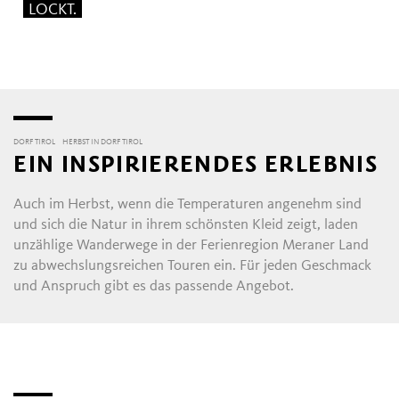
LOCKT.
DORF TIROL
HERBST IN DORF TIROL
EIN INSPIRIERENDES ERLEBNIS
Auch im Herbst, wenn die Temperaturen angenehm sind
und sich die Natur in ihrem schönsten Kleid zeigt, laden
unzählige Wanderwege in der Ferienregion Meraner Land
zu abwechslungsreichen Touren ein. Für jeden Geschmack
und Anspruch gibt es das passende Angebot.