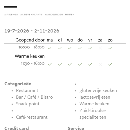
MARLENGO
ACTIEVE VAKANTIE
WANDELINGEN
HUTTEN
19-7-2026 - 2-11-2026
Geopend door
ma
di
wo
do
vr
za
zo
10:00 - 18:00
Warme keuken
11:30 - 16:00
Categorieën
Restaurant
glutenvrije keuken
Bar / Café / Bistro
lactosevrij eten
Snack-point
Warme keuken
Zuid-tiroolse
Café-restaurant
specialiteiten
Credit card
Service