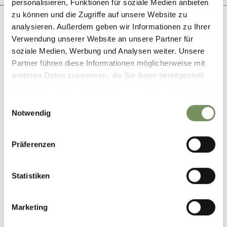
personalisieren, Funktionen für soziale Medien anbieten
zu können und die Zugriffe auf unsere Website zu
analysieren. Außerdem geben wir Informationen zu Ihrer
Verwendung unserer Website an unsere Partner für
soziale Medien, Werbung und Analysen weiter. Unsere
+
Partner führen diese Informationen möglicherweise mit
−
weiteren Daten zusammen, die Sie ihnen bereitgestellt
haben oder die sie im Rahmen Ihrer Nutzung der Dienste
gesammelt haben.
Einwilligungsauswahl
Notwendig
Präferenzen
Statistiken
Marketing