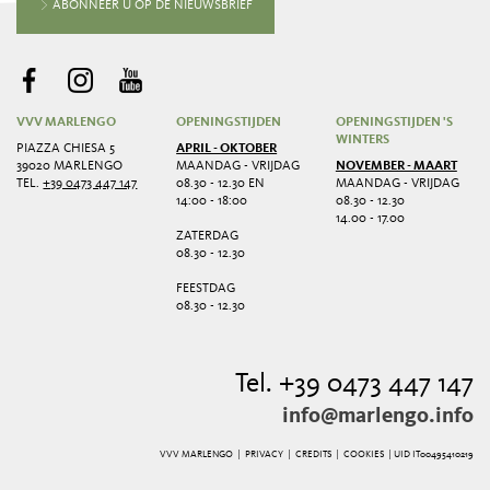
ABONNEER U OP DE NIEUWSBRIEF
VVV MARLENGO
OPENINGSTIJDEN
OPENINGSTIJDEN 'S
WINTERS
PIAZZA CHIESA 5
APRIL - OKTOBER
39020 MARLENGO
MAANDAG - VRIJDAG
NOVEMBER - MAART
TEL.
+39 0473 447 147
08.30 - 12.30 EN
MAANDAG - VRIJDAG
14:00 - 18:00
08.30 - 12.30
14.00 - 17.00
ZATERDAG
08.30 - 12.30
FEESTDAG
08.30 - 12.30
Tel. +39 0473 447 147
info@marlengo.info
VVV MARLENGO |
PRIVACY
|
CREDITS
|
COOKIES
| UID IT00495410219