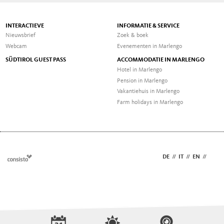
INTERACTIEVE
INFORMATIE & SERVICE
Nieuwsbrief
Zoek & boek
Webcam
Evenementen in Marlengo
SÜDTIROL GUEST PASS
ACCOMMODATIE IN MARLENGO
Hotel in Marlengo
Pension in Marlengo
Vakantiehuis in Marlengo
Farm holidays in Marlengo
DE
//
IT
//
EN
//
NL