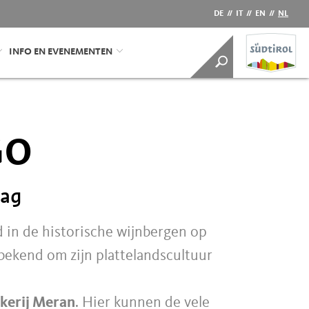
DE
//
IT
//
EN
//
NL
INFO EN EVENEMENTEN
GO
aag
 in de historische wijnbergen op
bekend om zijn plattelandscultuur
kerij Meran
. Hier kunnen de vele