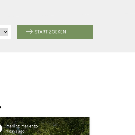
START ZOEKEN
A
marling_marlengo
7 days ago