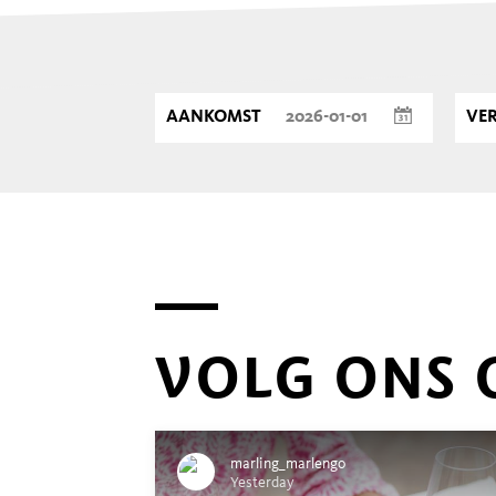
AANKOMST
VE
VOLG ONS 
marling_marlengo
Yesterday