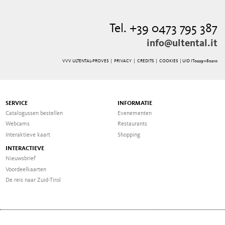
Tel. +39 0473 795 387
info@ultental.it
VVV ULTENTAL-PROVES |
PRIVACY
|
CREDITS
|
COOKIES
| UID IT02291180210
SERVICE
INFORMATIE
Catalogussen bestellen
Evenementen
Webcams
Restaurants
Interaktieve kaart
Shopping
INTERACTIEVE
Nieuwsbrief
Voordeelkaarten
De reis naar Zuid-Tirol