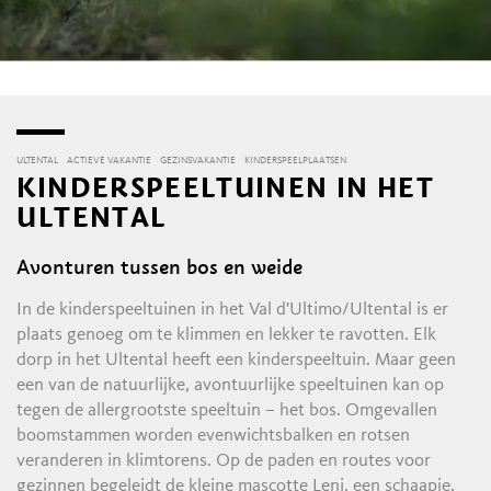
ULTENTAL
ACTIEVE VAKANTIE
GEZINSVAKANTIE
KINDERSPEELPLAATSEN
KINDERSPEELTUINEN IN HET
ULTENTAL
Avonturen tussen bos en weide
In de kinderspeeltuinen in het Val d'Ultimo/Ultental is er
plaats genoeg om te klimmen en lekker te ravotten. Elk
dorp in het Ultental heeft een kinderspeeltuin. Maar geen
een van de natuurlijke, avontuurlijke speeltuinen kan op
tegen de allergrootste speeltuin – het bos. Omgevallen
boomstammen worden evenwichtsbalken en rotsen
veranderen in klimtorens. Op de paden en routes voor
gezinnen begeleidt de kleine mascotte Leni, een schaapje,