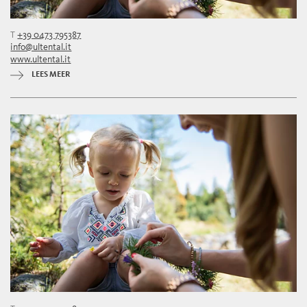
T
+39 0473 795387
info@ultental.it
www.ultental.it
LEES MEER