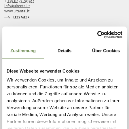
T
+39 0473 795387
info@ultental.it
www.ultental.it
LEES MEER
Zustimmung
Details
Über Cookies
Diese Webseite verwendet Cookies
Wir verwenden Cookies, um Inhalte und Anzeigen zu
personalisieren, Funktionen für soziale Medien anbieten
zu können und die Zugriffe auf unsere Website zu
analysieren. Außerdem geben wir Informationen zu Ihrer
Verwendung unserer Website an unsere Partner für
soziale Medien, Werbung und Analysen weiter. Unsere
T
+39 0473 795387
info@ultental.it
Partner führen diese Informationen möglicherweise mit
www.ultental.it
weiteren Daten zusammen, die Sie ihnen bereitgestellt