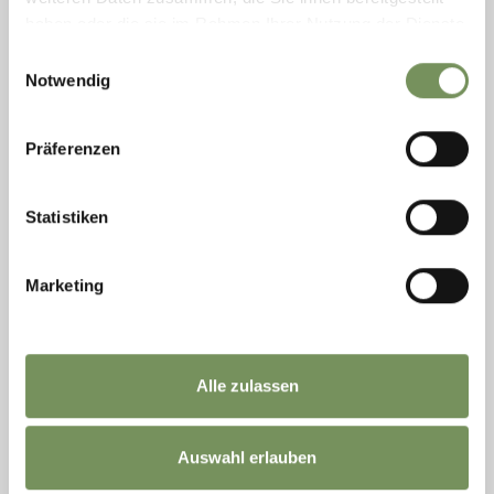
LEES MEER
haben oder die sie im Rahmen Ihrer Nutzung der Dienste
gesammelt haben.
Einwilligungsauswahl
Notwendig
Präferenzen
Statistiken
Marketing
Alle zulassen
T
+39 0473 795387
info@ultental.it
www.ultental.it
LEES MEER
Auswahl erlauben