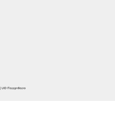
| UID IT02291180210