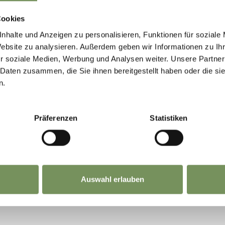
 0473 798123
Cookies
@lahnersaege.com
nhalte und Anzeigen zu personalisieren, Funktionen für soziale
nationalpark-stelvio.it
Website zu analysieren. Außerdem geben wir Informationen zu I
LEES MEER
r soziale Medien, Werbung und Analysen weiter. Unsere Partner
 Daten zusammen, die Sie ihnen bereitgestellt haben oder die s
n.
Präferenzen
Statistiken
 0473 795387
@culten.it
LEES MEER
Auswahl erlauben