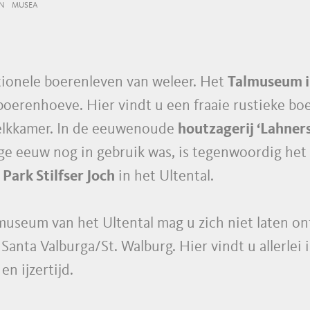
N
MUSEA
itionele boerenleven van weleer. Het
Talmuseum in
 boerenhoeve. Hier vindt u een fraaie rustieke 
melkkamer. In de eeuwenoude
houtzagerij ‘Lahner
orige eeuw nog in gebruik was, is tegenwoordig h
Park Stilfser Joch
in het Ultental.
useum van het Ultental mag u zich niet laten on
 Santa Valburga/St. Walburg. Hier vindt u allerlei 
en ijzertijd.