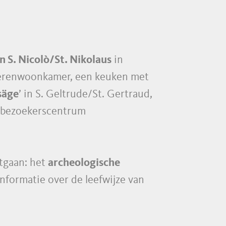
 S. Nicolò/St. Nikolaus
in
boerenwoonkamer, een keuken met
säge
’ in S. Geltrude/St. Gertraud,
et bezoekerscentrum
tgaan: het
archeologische
informatie over de leefwijze van