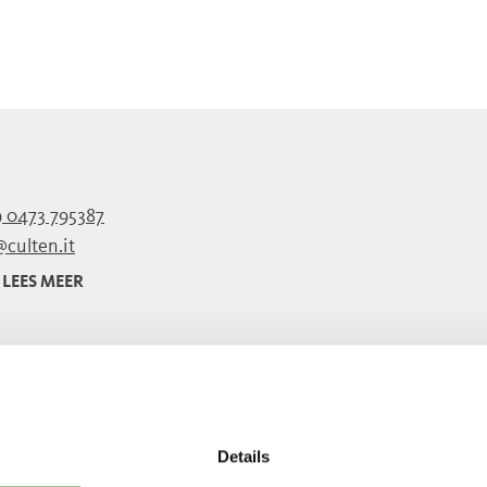
 0473 795387
@culten.it
LEES MEER
Details