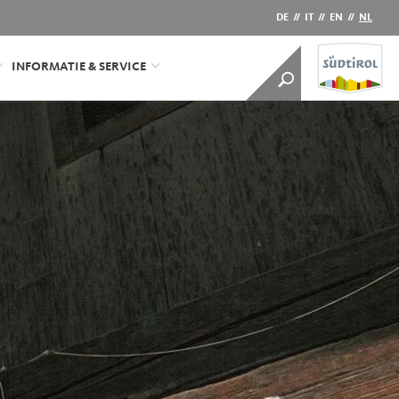
DE
//
IT
//
EN
//
NL
INFORMATIE & SERVICE