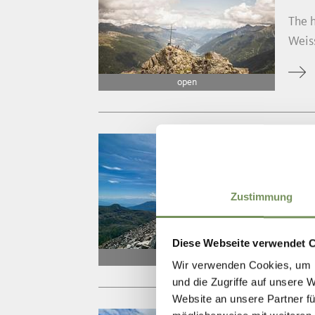
The h
Weiss
open
HIKI
AL
The s
Zustimmung
beaut
Diese Webseite verwendet 
open
Wir verwenden Cookies, um I
und die Zugriffe auf unsere 
Website an unsere Partner fü