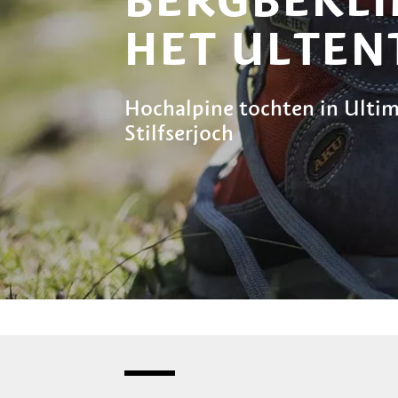
HET ULTEN
Hochalpine tochten in Ultim
Stilfserjoch