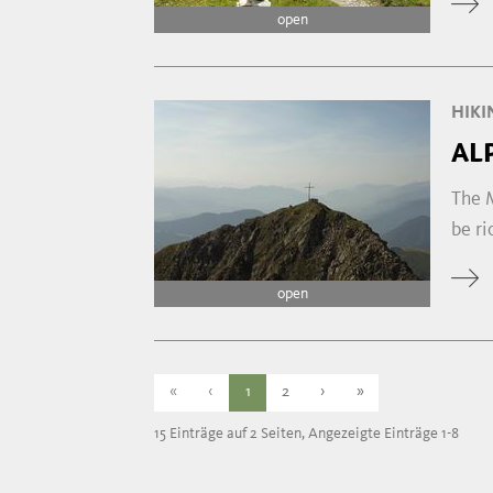
open
HIKI
AL
The 
be ri
open
«
‹
1
2
›
»
15 Einträge auf 2 Seiten, Angezeigte Einträge 1-8