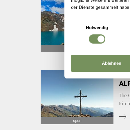
möglicherweise mit weiteren
HIKI
der Dienste gesammelt habe
LA
Einwilligungsauswahl
The n
Notwendig
steep
open
Ablehnen
HIKI
AL
The G
Kirch
open