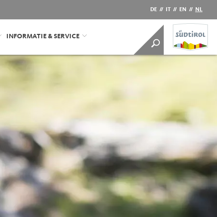
DE
//
IT
//
EN
//
NL
INFORMATIE & SERVICE