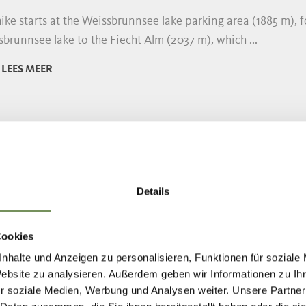
ike starts at the Weissbrunnsee lake parking area (1885 m), f
brunnsee lake to the Fiecht Alm (2037 m), which ...
LEES MEER
NG
PINE TOUR TO THE MOUNTAIN HOHER 
tarting point for the hike is the Steinrast parking lot. Hiki
Details
iful hiking path, passing the cozy ...
Cookies
LEES MEER
nhalte und Anzeigen zu personalisieren, Funktionen für soziale
Website zu analysieren. Außerdem geben wir Informationen zu I
r soziale Medien, Werbung und Analysen weiter. Unsere Partner