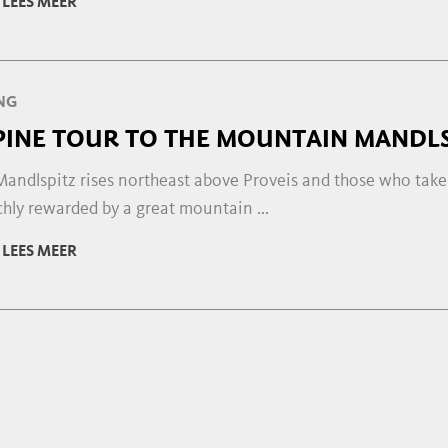
LEES MEER
NG
PINE TOUR TO THE MOUNTAIN MANDLS
Mandlspitz rises northeast above Proveis and those who take
chly rewarded by a great mountain ...
LEES MEER