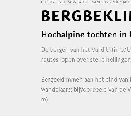
ULTENTAL
ACTIEVE VAKANTIE
WANDELINGEN & BERGT
BERGBEKLI
Hochalpine tochten in U
De bergen van het Val d'Ultimo/Ul
routes lopen over steile helling
Bergbeklimmen aan het eind van he
wandelaars: bijvoorbeeld van de
m).