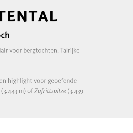
TENTAL
och
air voor bergtochten. Talrijke
 een highlight voor geoefende
(3.443 m) of
Zufrittspitze
(3.439