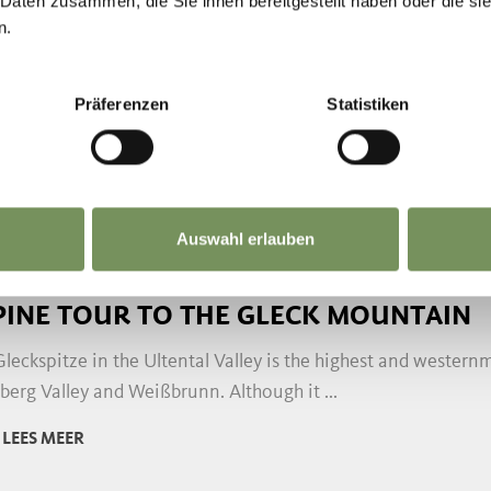
 Daten zusammen, die Sie ihnen bereitgestellt haben oder die s
NG
n.
KES HIKE IN THE ULTENTAL VALLEY
early 11 km long 4-Lakes Hike is a true experience. You star
Präferenzen
Statistiken
ly along Trail 140 to the Höchsterhütte. ...
LEES MEER
Auswahl erlauben
NG
PINE TOUR TO THE GLECK MOUNTAIN
leckspitze in the Ultental Valley is the highest and wester
berg Valley and Weißbrunn. Although it ...
LEES MEER