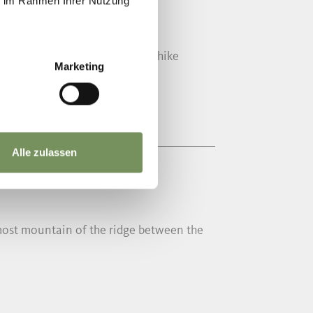
ie im Rahmen Ihrer Nutzung
t at the Weißbrunnsee lake and hike
Marketing
Alle zulassen
nmost mountain of the ridge between the