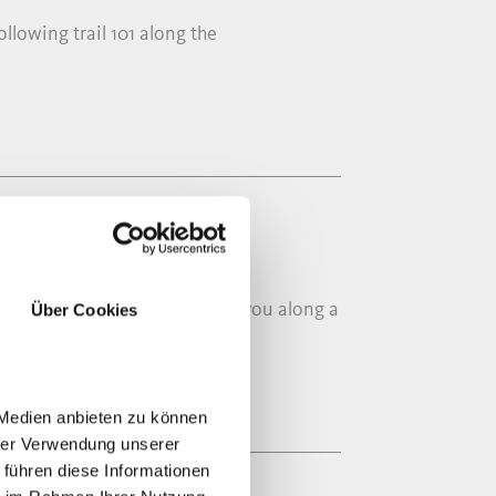
ollowing trail 101 along the
DIEB
ng trail number 4B and 4A takes you along a
Über Cookies
 Medien anbieten zu können
hrer Verwendung unserer
 führen diese Informationen