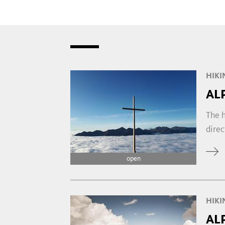
HIKI
AL
The h
direc
open
HIKI
AL