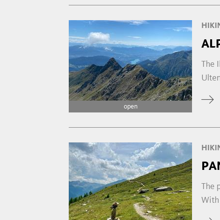
HIKI
AL
The I
Ulten
open
HIKI
PA
The p
With 