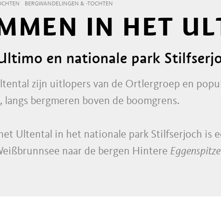
OCHTEN
BERGWANDELINGEN & -TOCHTEN
MMEN IN HET UL
ltimo en nationale park Stilfserj
tental zijn uitlopers van de Ortlergroep en popul
en, langs bergmeren boven de boomgrens.
t Ultental in het nationale park Stilfserjoch is
 Weißbrunnsee naar de bergen Hintere
Eggenspitze