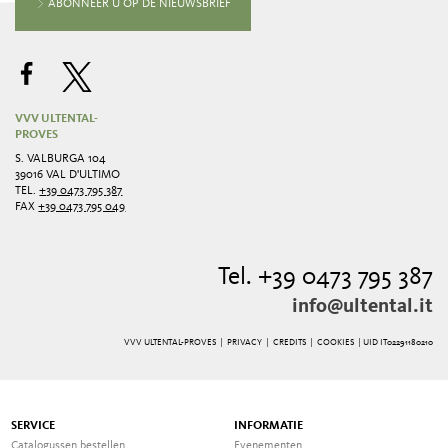
ABONNEER U OP DE NIEUWSBRIEF
VVV ULTENTAL-
PROVES
S. VALBURGA 104
39016 VAL D'ULTIMO
TEL.
+39 0473 795 387
FAX
+39 0473 795 049
Tel. +39 0473 795 387
info@ultental.it
VVV ULTENTAL-PROVES |
PRIVACY
|
CREDITS
|
COOKIES
| UID IT02291180210
SERVICE
INFORMATIE
Catalogussen bestellen
Evenementen