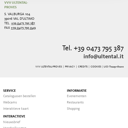
VVV ULTENTAL-
PROVES
S. VALBURGA 104
39016 VAL D'ULTIMO
TEL.
+39 0473 795 387
FAX
+39 0473 795 049
Tel. +39 0473 795 387
info@ultental.it
VVV ULTENTAL-PROVES |
PRIVACY
|
CREDITS
|
COOKIES
| UID IT02291180210
SERVICE
INFORMATIE
Catalogussen bestellen
Evenementen
Webcams
Restaurants
Interaktieve kaart
Shopping
INTERACTIEVE
Nieuwsbrief