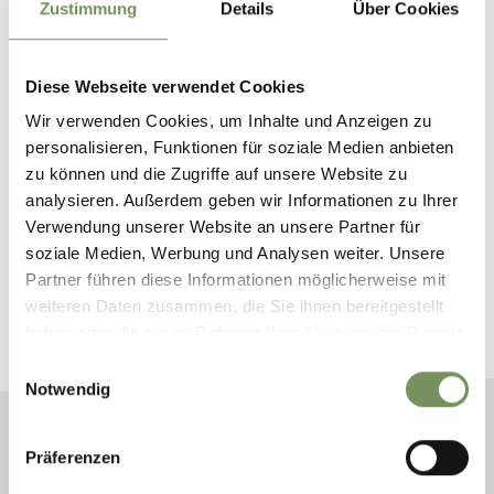
Zustimmung
Details
Über Cookies
What kind of bus tickets can be used for
different types of journeys?
Diese Webseite verwendet Cookies
Can I take my dog hiking with me?
Wir verwenden Cookies, um Inhalte und Anzeigen zu
personalisieren, Funktionen für soziale Medien anbieten
zu können und die Zugriffe auf unsere Website zu
analysieren. Außerdem geben wir Informationen zu Ihrer
Verwendung unserer Website an unsere Partner für
BOEK JE VAKANTIE IN
soziale Medien, Werbung und Analysen weiter. Unsere
ULTENTAL
Partner führen diese Informationen möglicherweise mit
weiteren Daten zusammen, die Sie ihnen bereitgestellt
haben oder die sie im Rahmen Ihrer Nutzung der Dienste
Plan nu vrijblijvend uw droomvakantie
gesammelt haben.
Einwilligungsauswahl
Notwendig
AANKOMST
Präferenzen