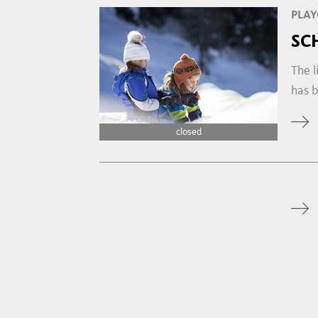
PLA
SC
The l
has b
closed