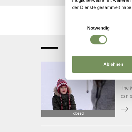
möglicherweise mit weiteren
der Dienste gesammelt habe
Einwilligungsauswahl
Notwendig
Ablehnen
TOBO
MO
The M
can s
closed