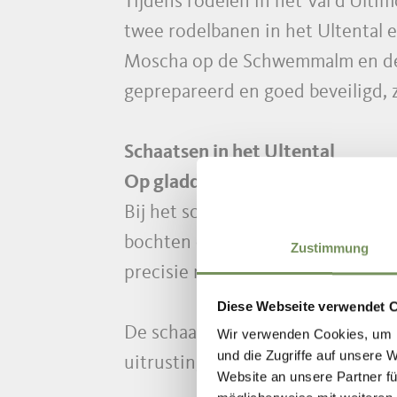
Tijdens rodelen in het Val d'Ulti
twee rodelbanen in het Ultental 
Moscha op de Schwemmalm en de r
geprepareerd en goed beveiligd, 
Schaatsen in het Ultental
Op gladde ijzers over het ijs
Bij het schaatsen in het Val d'Ult
bochten draait op het bevroren wa
Zustimmung
precisie nodig om de ijsstokken zo
Diese Webseite verwendet 
De schaatsbaan bij het plaatsje 
Wir verwenden Cookies, um I
und die Zugriffe auf unsere 
uitrusting is te huur bij het nabur
Website an unsere Partner fü