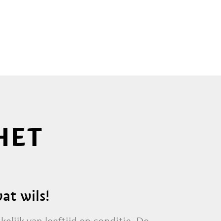
HET
wat wils!