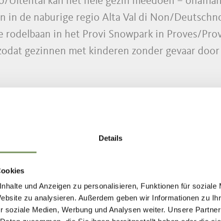
mo/Ultental kan het hele gezin meedoen – onafhank
en in de naburige regio Alta Val di Non/Deutsch
odelbaan in het Provi Snowpark in Proves/Prove
zodat gezinnen met kinderen zonder gevaar door
imo/Ultental blijkt welk gezinslid het evenwicht k
ter, is de ander bezig met de volkssport ijsstoks
Details
 dicht mogelijk bij het doel te brengen.
Cookies
Pracupola/Kuppelwies is dagelijks geopend, behal
nhalte und Anzeigen zu personalisieren, Funktionen für soziale
Website zu analysieren. Außerdem geben wir Informationen zu I
ige verhuurbedrijf.
r soziale Medien, Werbung und Analysen weiter. Unsere Partner