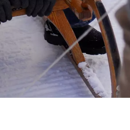
&
 IN HET