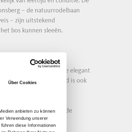
elijk van leeftijd en conditie. De
nonsberg – de natuurrodelbaan
is – zijn uitstekend
 het bos kunnen sleeën.
an bewaren. Terwijl de ene elegant
chieten. Naast handigheid is ook
Über Cookies
ve donderdags. De passende
 Medien anbieten zu können
hrer Verwendung unserer
 führen diese Informationen