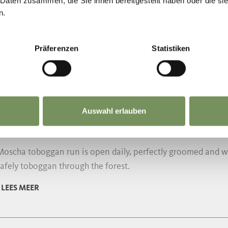
 Daten zusammen, die Sie ihnen bereitgestellt haben oder die s
n.
Präferenzen
Statistiken
Auswahl erlauben
GGAN RUNS, RODELN LTS
SCHA SLED RUN
oscha toboggan run is open daily, perfectly groomed and wel
afely toboggan through the forest.
LEES MEER