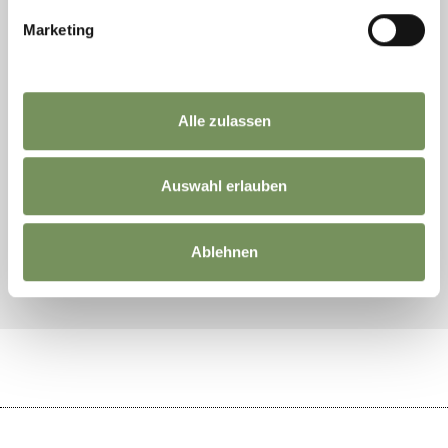
13H00
VENDREDI 25.12: FERMÉ
Marketing
SAMEDI 26.12: 10H00 -
13H00
JEUDI 31.12: 10H00 -
13H00
VENDREDI 1.1.2027:
FERMÉ
Alle zulassen
MERCREDI 6.1.2027:
10H00 - 13H00
Auswahl erlauben
Tél. +39 0473 272 000
info@meran.eu
Ablehnen
ASSOCIATION TOURISTIQUE DE MERANO MERANO |
PRIVACY
|
CREDITS
|
COOKIES
| UID
IT00197440217