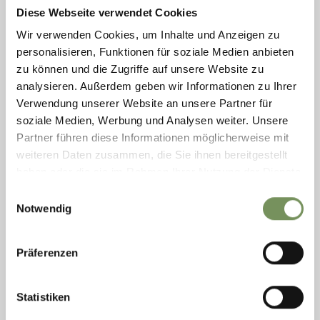
39012 MERANO
SAMEDI 9H30-16H00
L'ASSOMPTION
Diese Webseite verwendet Cookies
TÉL.
+39 0473 272 000
DIMANCHE FERMÉ
SAMEDI 15.08: 9H30 -
13H00
Wir verwenden Cookies, um Inhalte und Anzeigen zu
À PARTIR DU LUNDI
19.10.2026:
MERANO GRAPE
personalisieren, Funktionen für soziale Medien anbieten
DU LUNDI AU
FESTIVAL
zu können und die Zugriffe auf unsere Website zu
VENDREDI 9H00 -
SAMEDI 17.10: 9H30 -
17H00
16H00
analysieren. Außerdem geben wir Informationen zu Ihrer
SAMEDI 9H30 - 16H00
DIMANCHE 18.10: 9H30
Verwendung unserer Website an unsere Partner für
DIMANCHE FERMÉ
- 14H00 ET 16H00 -
17H00
soziale Medien, Werbung und Analysen weiter. Unsere
À PARTIR DU LUNDI
Partner führen diese Informationen möglicherweise mit
23.11.2026:
MERANO
DU LUNDI AU
WINEFESTIVAL
weiteren Daten zusammen, die Sie ihnen bereitgestellt
VENDREDI 9H00 -
SAMEDI 07.11: 9H30 -
haben oder die sie im Rahmen Ihrer Nutzung der Dienste
17H00
16H00
SAMEDI 9H30 - 16H00
DIMANCHE 08.11: 9H30
gesammelt haben.
Einwilligungsauswahl
DIMANCHE 10H00 -
- 16H00
13H00
Notwendig
SAMEDIS 14 ET 21
NOVEMBRE: 9H30 -
13H00
Präferenzen
MARCHÉ DE NOËL DE
MERANO
MARDI 8.12: 10H00 -
Statistiken
13H00
JEUDI 24.12: 10H00 -