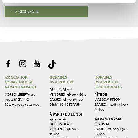
RECHERCHE
ASSOCIATION
HORAIRES
HORAIRES
TOURISTIQUE DE
D'OUVERTURE
D'OUVERTURE
MERANO MERANO
EXCEPTIONNELS
DU LUNDI AU
CORSO LIBERTÀ 45
VENDREDI 9H00-17H30
FÊTE DE
39012 MERANO
SAMEDI 9H30-16H00
L'ASSOMPTION
TÉL.
+39 0473 272 000
DIMANCHE FERMÉ
SAMEDI 15.08: 9H30 -
13H00
À PARTIR DU LUNDI
19.10.2026:
MERANO GRAPE
DU LUNDI AU
FESTIVAL
VENDREDI 9H00 -
SAMEDI 17.10: 9H30 -
17H00
16H00