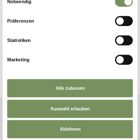
Notwendig
Präferenzen
Statistiken
RÉSERVEZ VOS VACANCES À
MERANO
Marketing
Planifiez maintenant sans obligation vos vacances
de rêve
Alle zulassen
Auswahl erlauben
ARRIVÉE
DÉPART
Ablehnen