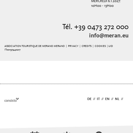
MERCREDI 6.1.2027:
10H00 - 13H00
Tél. +39 0473 272 000
info@meran.eu
ASSOCIATION TOURISTIQUE DE MERANO MERANO |
PRIVACY
|
CREDITS
|
COOKIES
| UID
IT00197440217
DE
//
IT
//
EN
//
NL
//
FR