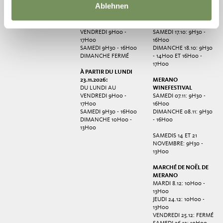
13H00
Ablehnen
À PARTIR DU LUNDI
19.10.2026:
MERANO GRAPE
DU LUNDI AU
FESTIVAL
VENDREDI 9H00 -
SAMEDI 17.10: 9H30 -
17H00
16H00
SAMEDI 9H30 - 16H00
DIMANCHE 18.10: 9H30
DIMANCHE FERMÉ
- 14H00 ET 16H00 -
17H00
À PARTIR DU LUNDI
23.11.2026:
MERANO
DU LUNDI AU
WINEFESTIVAL
VENDREDI 9H00 -
SAMEDI 07.11: 9H30 -
17H00
16H00
SAMEDI 9H30 - 16H00
DIMANCHE 08.11: 9H30
DIMANCHE 10H00 -
- 16H00
13H00
SAMEDIS 14 ET 21
NOVEMBRE: 9H30 -
13H00
MARCHÉ DE NOËL DE
MERANO
MARDI 8.12: 10H00 -
13H00
JEUDI 24.12: 10H00 -
13H00
VENDREDI 25.12: FERMÉ