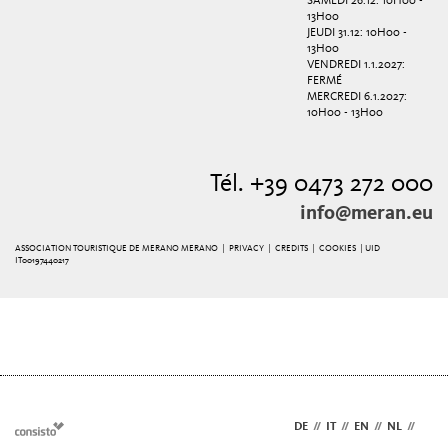
SAMEDI 26.12: 10H00 -
13H00
JEUDI 31.12: 10H00 -
13H00
VENDREDI 1.1.2027:
FERMÉ
MERCREDI 6.1.2027:
10H00 - 13H00
Tél. +39 0473 272 000
info@meran.eu
ASSOCIATION TOURISTIQUE DE MERANO MERANO |
PRIVACY
|
CREDITS
|
COOKIES
| UID
IT00197440217
DE
//
IT
//
EN
//
NL
//
FR