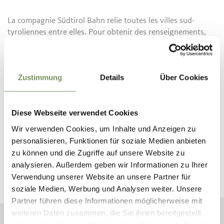
La compagnie Südtirol Bahn relie toutes les villes sud-
tyroliennes entre elles. Pour obtenir des renseignements,
les voyageurs peuvent se rendre dans toutes les gares, aux
bureaux d’information de SAD Nahverkehr AG ou encore à
l’adresse
www.suedtirolmobil.info
.
Zustimmung
Details
Über Cookies
Diese Webseite verwendet Cookies
RÉSERVEZ VOS VACANCES À
Wir verwenden Cookies, um Inhalte und Anzeigen zu
personalisieren, Funktionen für soziale Medien anbieten
MERANO
zu können und die Zugriffe auf unsere Website zu
analysieren. Außerdem geben wir Informationen zu Ihrer
Planifiez maintenant sans obligation vos vacances
Verwendung unserer Website an unsere Partner für
de rêve
soziale Medien, Werbung und Analysen weiter. Unsere
Partner führen diese Informationen möglicherweise mit
weiteren Daten zusammen, die Sie ihnen bereitgestellt