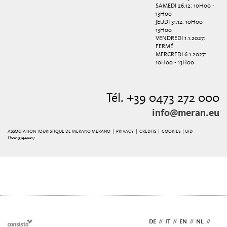
SAMEDI 26.12: 10H00 -
13H00
JEUDI 31.12: 10H00 -
13H00
VENDREDI 1.1.2027:
FERMÉ
MERCREDI 6.1.2027:
10H00 - 13H00
Tél. +39 0473 272 000
info@meran.eu
ASSOCIATION TOURISTIQUE DE MERANO MERANO |
PRIVACY
|
CREDITS
|
COOKIES
| UID
IT00197440217
DE
//
IT
//
EN
//
NL
//
FR