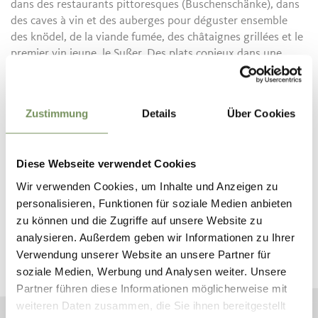
dans des restaurants pittoresques (Buschenschänke), dans
des caves à vin et des auberges pour déguster ensemble
des knödel, de la viande fumée, des châtaignes grillées et le
premier vin jeune, le Sußer. Des plats copieux dans une
atmosphère conviviale et un cadre rustique font du
"Törggelen" une tradition populaire d'automne parmi les
habitants et les voyageurs.
Zustimmung
Details
Über Cookies
Diese Webseite verwendet Cookies
Wir verwenden Cookies, um Inhalte und Anzeigen zu
RÉSERVEZ VOS VACANCES À
personalisieren, Funktionen für soziale Medien anbieten
MERANO
zu können und die Zugriffe auf unsere Website zu
analysieren. Außerdem geben wir Informationen zu Ihrer
Planifiez maintenant sans obligation vos vacances
Verwendung unserer Website an unsere Partner für
de rêve
soziale Medien, Werbung und Analysen weiter. Unsere
Partner führen diese Informationen möglicherweise mit
weiteren Daten zusammen, die Sie ihnen bereitgestellt