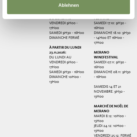
13H00
Ablehnen
À PARTIR DU LUNDI
19.10.2026:
MERANO GRAPE
DU LUNDI AU
FESTIVAL
VENDREDI 9H00 -
SAMEDI 17.10: 9H30 -
17H00
16H00
SAMEDI 9H30 - 16H00
DIMANCHE 18.10: 9H30
DIMANCHE FERMÉ
- 14H00 ET 16H00 -
17H00
À PARTIR DU LUNDI
23.11.2026:
MERANO
DU LUNDI AU
WINEFESTIVAL
VENDREDI 9H00 -
SAMEDI 07.11: 9H30 -
17H00
16H00
SAMEDI 9H30 - 16H00
DIMANCHE 08.11: 9H30
DIMANCHE 10H00 -
- 16H00
13H00
SAMEDIS 14 ET 21
NOVEMBRE: 9H30 -
13H00
MARCHÉ DE NOËL DE
MERANO
MARDI 8.12: 10H00 -
13H00
JEUDI 24.12: 10H00 -
13H00
VENDREDI 25.12: FERMÉ