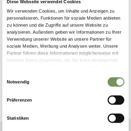
Diese Webseite verwendet Cookies
Wir verwenden Cookies, um Inhalte und Anzeigen zu
personalisieren, Funktionen für soziale Medien anbieten
zu können und die Zugriffe auf unsere Website zu
analysieren. Außerdem geben wir Informationen zu Ihrer
Verwendung unserer Website an unsere Partner für
soziale Medien, Werbung und Analysen weiter. Unsere
Partner führen diese Informationen möglicherweise mit
weiteren Daten zusammen, die Sie ihnen bereitgestellt
haben oder die sie im Rahmen Ihrer Nutzung der Dienste
gesammelt haben.
Einwilligungsauswahl
RÉSERVEZ VOS VACANCES À
Notwendig
MERANO
Planifiez maintenant sans obligation vos vacances
Präferenzen
de rêve
Statistiken