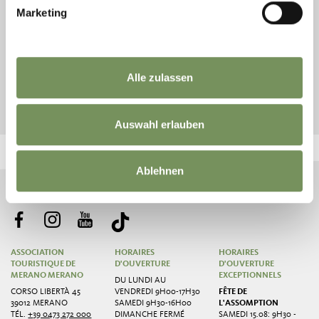
Marketing
ARRIVÉE
DÉPART
Alle zulassen
RECHERCHE
Auswahl erlauben
Ablehnen
ASSOCIATION
HORAIRES
HORAIRES
TOURISTIQUE DE
D'OUVERTURE
D'OUVERTURE
MERANO MERANO
EXCEPTIONNELS
DU LUNDI AU
CORSO LIBERTÀ 45
VENDREDI 9H00-17H30
FÊTE DE
39012 MERANO
SAMEDI 9H30-16H00
L'ASSOMPTION
TÉL.
+39 0473 272 000
DIMANCHE FERMÉ
SAMEDI 15.08: 9H30 -