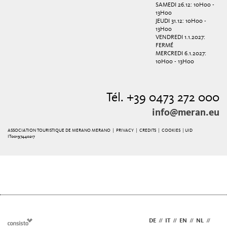
SAMEDI 26.12: 10H00 -
13H00
JEUDI 31.12: 10H00 -
13H00
VENDREDI 1.1.2027:
FERMÉ
MERCREDI 6.1.2027:
10H00 - 13H00
Tél. +39 0473 272 000
info@meran.eu
ASSOCIATION TOURISTIQUE DE MERANO MERANO |
PRIVACY
|
CREDITS
|
COOKIES
| UID
IT00197440217
DE
//
IT
//
EN
//
NL
//
FR