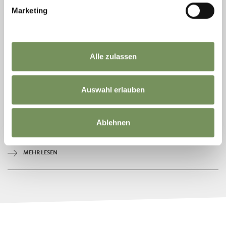
Marketing
gesperrt
SPIELPLATZ
Alle zulassen
SCHWEMMY KINDERLAND
Auf dem Gelände neben der Talstation Kuppelwies geben nun die Kleinen
den Ton an: In schönster Sonnenlage ist ein großzügiger Übungspark für
Auswahl erlauben
...
MEHR LESEN
Ablehnen
MEHR LESEN