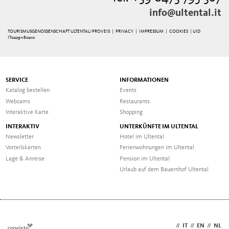
info@ultental.it
TOURISMUSGENOSSENSCHAFT ULTENTAL/PROVEIS |
PRIVACY
|
IMPRESSUM
|
COOKIES
| UID
IT02291180210
SERVICE
INFORMATIONEN
Katalog bestellen
Events
Webcams
Restaurants
Interaktive Karte
Shopping
INTERAKTIV
UNTERKÜNFTE IM ULTENTAL
Newsletter
Hotel im Ultental
Vorteilskarten
Ferienwohnungen im Ultental
Lage & Anreise
Pension im Ultental
Urlaub auf dem Bauernhof Ultental
DE
//
IT
//
EN
//
NL