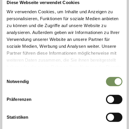
Diese Webseite verwendet Cookies
Wir verwenden Cookies, um Inhalte und Anzeigen zu
gesperrt
personalisieren, Funktionen für soziale Medien anbieten
RODELBAHNEN, RODELN LTS
zu können und die Zugriffe auf unsere Website zu
RODELBAHN MOSCHA
analysieren. Außerdem geben wir Informationen zu Ihrer
Die Rodelbahn Moscha ist täglich geöffnet, bestens präpariert und gut
Verwendung unserer Website an unsere Partner für
abgesichert, so dass Familien mit Kindern gefahrlos durch den Wald
soziale Medien, Werbung und Analysen weiter. Unsere
rodeln ...
Partner führen diese Informationen möglicherweise mit
MEHR LESEN
weiteren Daten zusammen, die Sie ihnen bereitgestellt
haben oder die sie im Rahmen Ihrer Nutzung der Dienste
gesammelt haben.
Einwilligungsauswahl
Notwendig
Präferenzen
Statistiken