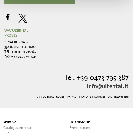
VVV ULTENTAL-
PROVES
S. VALBURGA 104
39016 VAL D'ULTIMO
TEL.
+39 0473 795 387
FAX
+39 0473 795 049
Tel. +39 0473 795 387
info@ultental.it
VVV ULTENTAL-PROVES |
PRIVACY
|
CREDITS
|
COOKIES
| UID IT02291180210
SERVICE
INFORMATIE
Catalogussen bestellen
Evenementen