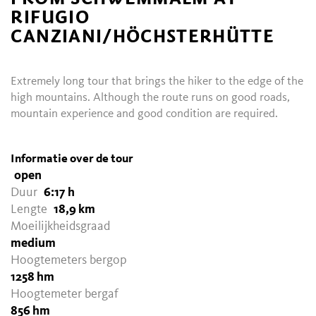
RIFUGIO
CANZIANI/HÖCHSTERHÜTTE
Extremely long tour that brings the hiker to the edge of the
high mountains. Although the route runs on good roads,
mountain experience and good condition are required.
Informatie over de tour
open
Duur
6:17 h
Lengte
18,9 km
Moeilijkheidsgraad
medium
Hoogtemeters bergop
1258 hm
Hoogtemeter bergaf
856 hm