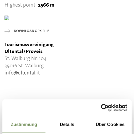
Highest point
2566 m
DOWNLOAD GPX-FILE
Tourismusvereinigung
Ultental/Proveis
St. Walburg Nr. 104
39016 St. Walburg
info@ultental.it
WAS DE INHOUD NUTTIG VOOR U?
JA
NO
Zustimmung
Details
Über Cookies