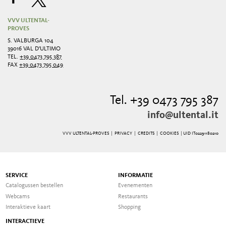
VVV ULTENTAL-
PROVES
S. VALBURGA 104
39016 VAL D'ULTIMO
TEL.
+39 0473 795 387
FAX
+39 0473 795 049
Tel. +39 0473 795 387
info@ultental.it
VVV ULTENTAL-PROVES |
PRIVACY
|
CREDITS
|
COOKIES
| UID IT02291180210
SERVICE
INFORMATIE
Catalogussen bestellen
Evenementen
Webcams
Restaurants
Interaktieve kaart
Shopping
INTERACTIEVE