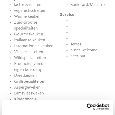
lactosevrij eten
Bank card/Maestro
veganistisch eten
Service
Warme keuken
Zuid-tiroolse
specialiteiten
Gourmetkeuken
Italiaanse keuken
Terras
Internationale keuken
buses welcome
Visspecialiteiten
beer-bar
Wildspecialiteiten
Producten van de
eigen boerderij
Dieetkeuken
Grillspecialiteiten
Aspergeweken
Lamsvleesweken
Kindermenu
Lunchkaart