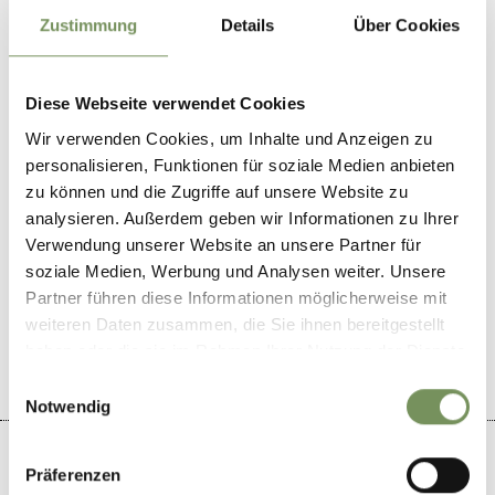
Zustimmung
Details
Über Cookies
Contact
39016
Diese Webseite verwendet Cookies
info@arnstein.it
Wir verwenden Cookies, um Inhalte und Anzeigen zu
www.arnstein.it
personalisieren, Funktionen für soziale Medien anbieten
T
+39 0473 798121
zu können und die Zugriffe auf unsere Website zu
analysieren. Außerdem geben wir Informationen zu Ihrer
Verwendung unserer Website an unsere Partner für
soziale Medien, Werbung und Analysen weiter. Unsere
Partner führen diese Informationen möglicherweise mit
WAS DE INHOUD NUTTIG VOOR U?
JA
NO
weiteren Daten zusammen, die Sie ihnen bereitgestellt
haben oder die sie im Rahmen Ihrer Nutzung der Dienste
gesammelt haben.
Einwilligungsauswahl
Notwendig
Präferenzen