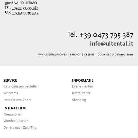
39016 VAL D'ULTIMO
TEL.
+39 0473 795 387
FAX
+39 0473 795 049
Tel. +39 0473 795 387
info@ultental.it
VVV ULTENTAL-PROVES |
PRIVACY
|
CREDITS
|
COOKIES
| UID IT02291180210
SERVICE
INFORMATIE
Catalogussen bestellen
Evenementen
Webcams
Restaurants
Interaktieve kaart
Shopping
INTERACTIEVE
Nieuwsbrief
Voordeelkaarten
De reis naar Zuid-Tirol