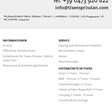
Tel. +39 0473 920 822
info@tisensprissian.com
TOURISMUSVEREIN TISENS - PRISSIAN |
PRIVACY
|
IMPRESSUM
|
COOKIES
| UID IT02499090211 | ST.-
NR./COD.FISC. 01194410211
INFORMATIONEN
SERVICE
Anreise
Katalog und Infomaterial bestellen
Öffentliche Verkehrsmittel
Barrierefreier Urlaub
Vorteilskarte für Tisens-Prissian: Südtirol
Wetter
Guest Pass
Veranstaltungen
Restaurants & Einkehrmöglichkeiten
UNTERKÜNFTE IN TISENS
Hotel in Tisens - Prissian
B&B / Pension in Tisens - Prissian
Ferienwohnungen in Tisens
Urlaub auf dem Bauernhof in Tisens
Camping in Tisens - Prissian
Unverbindliche Anfrage