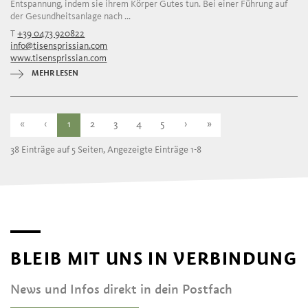
Entspannung, indem sie ihrem Körper Gutes tun. Bei einer Führung auf
der Gesundheitsanlage nach ...
T
+39 0473 920822
info@tisensprissian.com
www.tisensprissian.com
MEHR LESEN
«
‹
1
2
3
4
5
›
»
38 Einträge auf 5 Seiten, Angezeigte Einträge 1-8
BLEIB MIT UNS IN VERBINDUNG
News und Infos direkt in dein Postfach