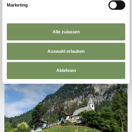
Marketing
WEITERE HISTORISCHE GEBÄUDE
UNTERTREIBGASSER
Hier finden Sie in Kürze weitere Informationen zum Untertreibgasser in
Alle zulassen
Prissian.
T
+39 0473 920822
info@tisensprissian.com
Auswahl erlauben
www.tisensprissian.com
MEHR LESEN
Ablehnen