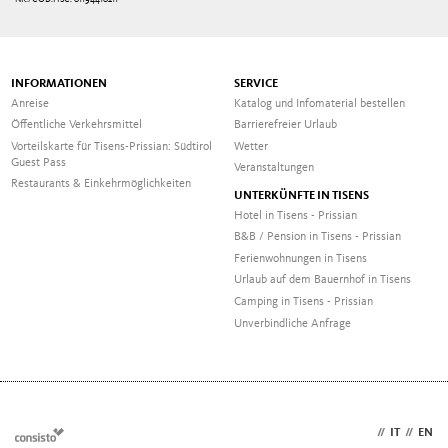
INFORMATIONEN
SERVICE
Anreise
Katalog und Infomaterial bestellen
Öffentliche Verkehrsmittel
Barrierefreier Urlaub
Vorteilskarte für Tisens-Prissian: Südtirol
Wetter
Guest Pass
Veranstaltungen
Restaurants & Einkehrmöglichkeiten
UNTERKÜNFTE IN TISENS
Hotel in Tisens - Prissian
B&B / Pension in Tisens - Prissian
Ferienwohnungen in Tisens
Urlaub auf dem Bauernhof in Tisens
Camping in Tisens - Prissian
Unverbindliche Anfrage
DE
//
IT
//
EN