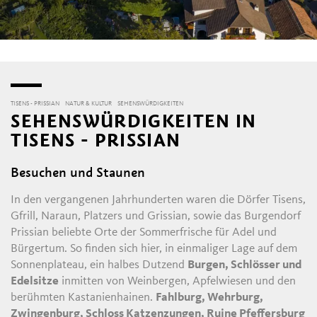
TISENS - PRISSIAN
NATUR & KULTUR
SEHENSWÜRDIGKEITEN
SEHENSWÜRDIGKEITEN IN
TISENS - PRISSIAN
Besuchen und Staunen
In den vergangenen Jahrhunderten waren die Dörfer Tisens,
Gfrill, Naraun, Platzers und Grissian, sowie das Burgendorf
Prissian beliebte Orte der Sommerfrische für Adel und
Bürgertum. So finden sich hier, in einmaliger Lage auf dem
Sonnenplateau, ein halbes Dutzend
Burgen, Schlösser und
Edelsitze
inmitten von Weinbergen, Apfelwiesen und den
berühmten Kastanienhainen.
Fahlburg, Wehrburg,
Zwingenburg, Schloss Katzenzungen, Ruine Pfeffersburg