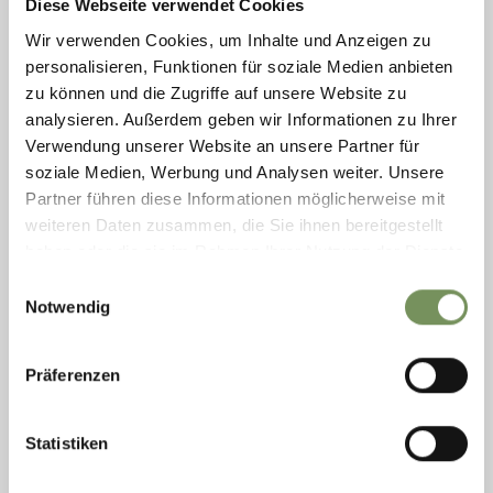
Diese Webseite verwendet Cookies
Die Kirche St. Sebastian in Platzers wurde im neuromanischem Stil in
Wir verwenden Cookies, um Inhalte und Anzeigen zu
den Jahren 1889/90 nach Entwürfen von Anton Geppert ausgeführt,
personalisieren, Funktionen für soziale Medien anbieten
nachdem die alte Kirche am ...
zu können und die Zugriffe auf unsere Website zu
T
+39 0473 920822
analysieren. Außerdem geben wir Informationen zu Ihrer
info@tisensprissian.com
www.tisensprissian.com
Verwendung unserer Website an unsere Partner für
MEHR LESEN
soziale Medien, Werbung und Analysen weiter. Unsere
Partner führen diese Informationen möglicherweise mit
weiteren Daten zusammen, die Sie ihnen bereitgestellt
haben oder die sie im Rahmen Ihrer Nutzung der Dienste
gesammelt haben.
Einwilligungsauswahl
Notwendig
Präferenzen
Statistiken