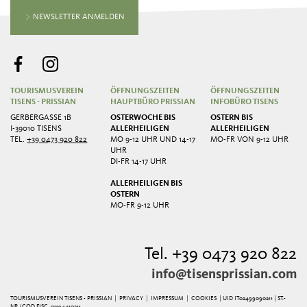
NEWSLETTER ANMELDEN
TOURISMUSVEREIN
ÖFFNUNGSZEITEN
ÖFFNUNGSZEITEN
TISENS - PRISSIAN
HAUPTBÜRO PRISSIAN
INFOBÜRO TISENS
GERBERGASSE 1B
OSTERWOCHE BIS
OSTERN BIS
I-39010 TISENS
ALLERHEILIGEN
ALLERHEILIGEN
TEL.
+39 0473 920 822
MO 9-12 UHR UND 14-17
MO-FR VON 9-12 UHR
UHR
DI-FR 14-17 UHR
ALLERHEILIGEN BIS
OSTERN
MO-FR 9-12 UHR
Tel. +39 0473 920 822
info@tisensprissian.com
TOURISMUSVEREIN TISENS - PRISSIAN |
PRIVACY
|
IMPRESSUM
|
COOKIES
| UID IT02499090211 | ST.-
NR./COD.FISC. 01194410211