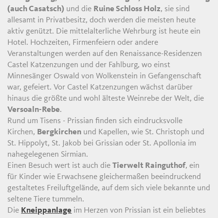
(auch Casatsch)
und die
Ruine Schloss Holz
, sie sind
allesamt in Privatbesitz, doch werden die meisten heute
aktiv genützt. Die mittelalterliche Wehrburg ist heute ein
Hotel. Hochzeiten, Firmenfeiern oder andere
Veranstaltungen werden auf den Renaissance-Residenzen
Castel Katzenzungen und der Fahlburg, wo einst
Minnesänger Oswald von Wolkenstein in Gefangenschaft
war, gefeiert. Vor Castel Katzenzungen wächst darüber
hinaus die größte und wohl älteste Weinrebe der Welt, die
Versoaln-Rebe
.
Rund um Tisens - Prissian finden sich eindrucksvolle
Kirchen,
Bergkirchen
und Kapellen, wie St. Christoph und
St. Hippolyt, St. Jakob bei Grissian oder St. Apollonia im
nahegelegenen Sirmian.
Einen Besuch wert ist auch die
Tierwelt Rainguthof
, ein
für Kinder wie Erwachsene gleichermaßen beeindruckend
gestaltetes Freiluftgelände, auf dem sich viele bekannte und
seltene Tiere tummeln.
Die
Kneippanlage
im Herzen von Prissian ist ein beliebtes