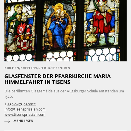
KIRCHEN, KAPELLEN, RELIGIÖSE ZENTREN
GLASFENSTER DER PFARRKIRCHE MARIA
HIMMELFAHRT IN TISENS
Die berühmten Glasgemälde aus der Augsburger Schule entstanden um
1520.
T
+39 0473 920822
info@tisensprissian.com
www.tisensprissian.com
MEHR LESEN