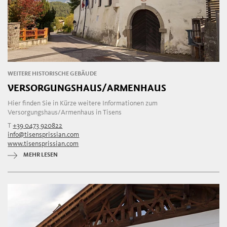
WEITERE HISTORISCHE GEBÄUDE
VERSORGUNGSHAUS/ARMENHAUS
Hier finden Sie in Kürze weitere Informationen zum
Versorgungshaus/Armenhaus in Tisens
T
+39 0473 920822
info@tisensprissian.com
www.tisensprissian.com
MEHR LESEN