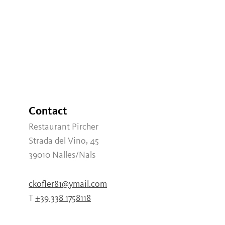
Contact
Restaurant Pircher
Strada del Vino, 45
39010
Nalles/Nals
ckofler81@ymail.com
T
+39 338 1758118