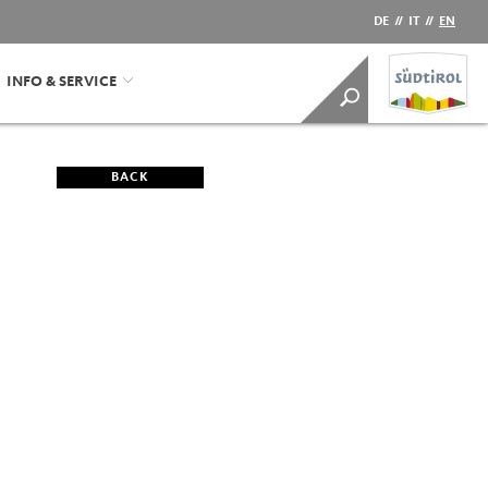
DE
//
IT
//
EN
INFO & SERVICE
BACK