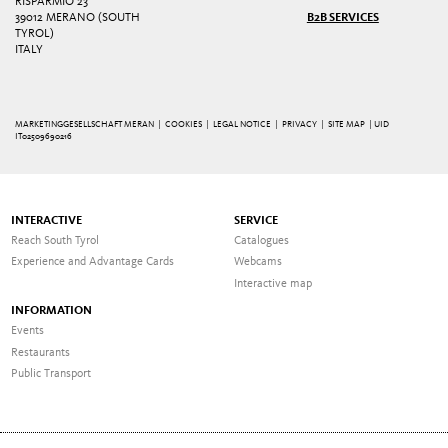
RISPARMIO 23
39012 MERANO (SOUTH
B2B SERVICES
TYROL)
ITALY
MARKETINGGESELLSCHAFT MERAN |
COOKIES
|
LEGAL NOTICE
|
PRIVACY
|
SITE MAP
| UID
IT02509690216
INTERACTIVE
SERVICE
Reach South Tyrol
Catalogues
Experience and Advantage Cards
Webcams
Interactive map
INFORMATION
Events
Restaurants
Public Transport