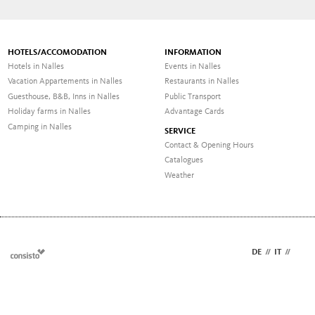
HOTELS/ACCOMODATION
INFORMATION
Hotels in Nalles
Events in Nalles
Vacation Appartements in Nalles
Restaurants in Nalles
Guesthouse, B&B, Inns in Nalles
Public Transport
Holiday farms in Nalles
Advantage Cards
Camping in Nalles
SERVICE
Contact & Opening Hours
Catalogues
Weather
DE
//
IT
//
EN