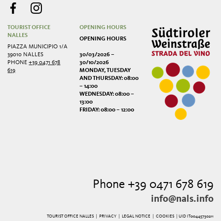
TOURIST OFFICE
OPENING HOURS
NALLES
OPENING HOURS
PIAZZA MUNICIPIO 1/A
39010 NALLES
30/03/2026 –
PHONE
+39 0471 678
30/10/2026
619
MONDAY, TUESDAY
AND THURSDAY: 08:00
– 14:00
WEDNESDAY: 08:00 –
13:00
FRIDAY: 08:00 – 12:00
Phone +39 0471 678 619
info@nals.info
TOURIST OFFICE NALLES |
PRIVACY
|
LEGAL NOTICE
|
COOKIES
| UID IT00445730211