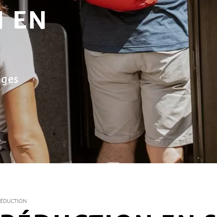
 EN
ages
RÉDUCTION