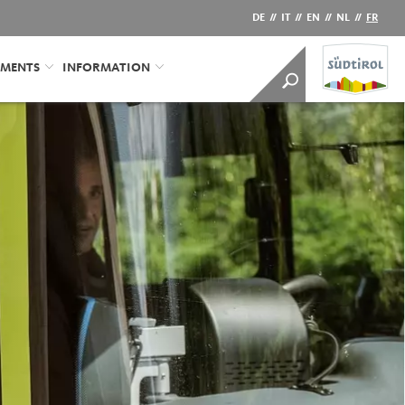
DE
//
IT
//
EN
//
NL
//
FR
EMENTS
INFORMATION