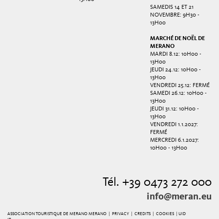
SAMEDIS 14 ET 21
NOVEMBRE: 9H30 -
13H00
MARCHÉ DE NOËL DE
MERANO
MARDI 8.12: 10H00 -
13H00
JEUDI 24.12: 10H00 -
13H00
VENDREDI 25.12: FERMÉ
SAMEDI 26.12: 10H00 -
13H00
JEUDI 31.12: 10H00 -
13H00
VENDREDI 1.1.2027:
FERMÉ
MERCREDI 6.1.2027:
10H00 - 13H00
Tél. +39 0473 272 000
info@meran.eu
ASSOCIATION TOURISTIQUE DE MERANO MERANO |
PRIVACY
|
CREDITS
|
COOKIES
| UID