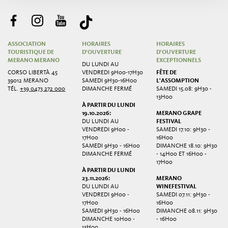
ASSOCIATION
HORAIRES
HORAIRES
TOURISTIQUE DE
D'OUVERTURE
D'OUVERTURE
MERANO MERANO
EXCEPTIONNELS
DU LUNDI AU
CORSO LIBERTÀ 45
VENDREDI 9H00-17H30
FÊTE DE
39012 MERANO
SAMEDI 9H30-16H00
L'ASSOMPTION
TÉL.
+39 0473 272 000
DIMANCHE FERMÉ
SAMEDI 15.08: 9H30 -
13H00
À PARTIR DU LUNDI
19.10.2026:
MERANO GRAPE
DU LUNDI AU
FESTIVAL
VENDREDI 9H00 -
SAMEDI 17.10: 9H30 -
17H00
16H00
SAMEDI 9H30 - 16H00
DIMANCHE 18.10: 9H30
DIMANCHE FERMÉ
- 14H00 ET 16H00 -
17H00
À PARTIR DU LUNDI
23.11.2026:
MERANO
DU LUNDI AU
WINEFESTIVAL
VENDREDI 9H00 -
SAMEDI 07.11: 9H30 -
17H00
16H00
SAMEDI 9H30 - 16H00
DIMANCHE 08.11: 9H30
DIMANCHE 10H00 -
- 16H00
13H00