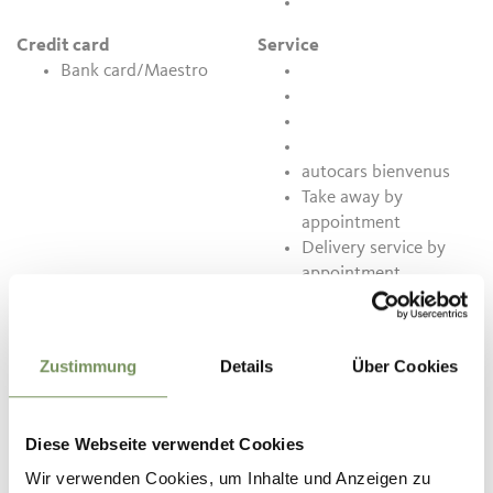
Credit card
Service
Bank card/Maestro
autocars bienvenus
Take away by
appointment
Delivery service by
appointment
Contact
Zustimmung
Details
Über Cookies
Restaurant & Pizzeria La Smorfia
via Goethe 40/c
39012
Merano
Diese Webseite verwendet Cookies
Wir verwenden Cookies, um Inhalte und Anzeigen zu
info@lasmorfiamerano.com