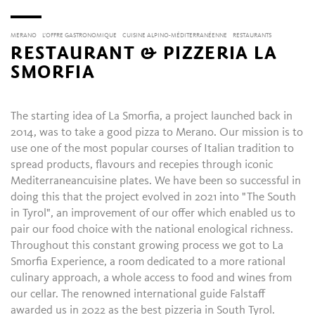
MERANO
L’OFFRE GASTRONOMIQUE
CUISINE ALPINO-MÉDITERRANÉENNE
RESTAURANTS
RESTAURANT & PIZZERIA LA
SMORFIA
The starting idea of La Smorfia, a project launched back in
2014, was to take a good pizza to Merano. Our mission is to
use one of the most popular courses of Italian tradition to
spread products, flavours and recepies through iconic
Mediterraneancuisine plates. We have been so successful in
doing this that the project evolved in 2021 into "The South
in Tyrol", an improvement of our offer which enabled us to
pair our food choice with the national enological richness.
Throughout this constant growing process we got to La
Smorfia Experience, a room dedicated to a more rational
culinary approach, a whole access to food and wines from
our cellar. The renowned international guide Falstaff
awarded us in 2022 as the best pizzeria in South Tyrol.