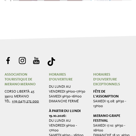
ASSOCIATION
HORAIRES
HORAIRES
TOURISTIQUE DE
D'OUVERTURE
D'OUVERTURE
MERANO MERANO
EXCEPTIONNELS
DU LUNDI AU
CORSO LIBERTÀ 45
VENDREDI 9H00-17H30
FÊTE DE
39012 MERANO
SAMEDI 9H30-16H00
L'ASSOMPTION
TÉL.
+39 0473 272 000
DIMANCHE FERMÉ
SAMEDI 15.08: 9H30 -
13H00
À PARTIR DU LUNDI
19.10.2026:
MERANO GRAPE
DU LUNDI AU
FESTIVAL
VENDREDI 9H00 -
SAMEDI 17.10: 9H30 -
17H00
16H00
SAMEDI 9H30 - 16H00
DIMANCHE 18.10: 9H30