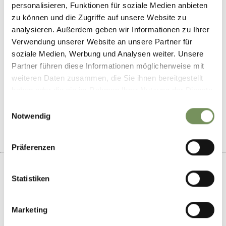
personalisieren, Funktionen für soziale Medien anbieten
www.lasmorfiamerano.com
zu können und die Zugriffe auf unsere Website zu
T
+39 0473 090346
analysieren. Außerdem geben wir Informationen zu Ihrer
Verwendung unserer Website an unsere Partner für
soziale Medien, Werbung und Analysen weiter. Unsere
Partner führen diese Informationen möglicherweise mit
weiteren Daten zusammen, die Sie ihnen bereitgestellt
LE CONTENU VOUS A-T-IL ÉTÉ UTILE?
haben oder die sie im Rahmen Ihrer Nutzung der Dienste
gesammelt haben.
OUI
NO
Einwilligungsauswahl
Notwendig
Präferenzen
Statistiken
+
Marketing
−