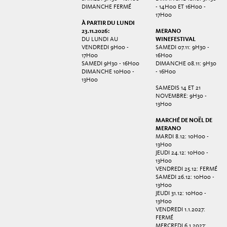
DIMANCHE FERMÉ
- 14H00 ET 16H00 -
17H00
À PARTIR DU LUNDI
23.11.2026:
MERANO
DU LUNDI AU
WINEFESTIVAL
VENDREDI 9H00 -
SAMEDI 07.11: 9H30 -
17H00
16H00
SAMEDI 9H30 - 16H00
DIMANCHE 08.11: 9H30
DIMANCHE 10H00 -
- 16H00
13H00
SAMEDIS 14 ET 21
NOVEMBRE: 9H30 -
13H00
MARCHÉ DE NOËL DE
MERANO
MARDI 8.12: 10H00 -
13H00
JEUDI 24.12: 10H00 -
13H00
VENDREDI 25.12: FERMÉ
SAMEDI 26.12: 10H00 -
13H00
JEUDI 31.12: 10H00 -
13H00
VENDREDI 1.1.2027:
FERMÉ
MERCREDI 6.1.2027: