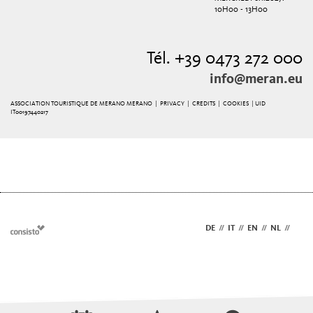
10H00 - 13H00
Tél. +39 0473 272 000
info@meran.eu
ASSOCIATION TOURISTIQUE DE MERANO MERANO |
PRIVACY
|
CREDITS
|
COOKIES
| UID
IT00197440217
DE
//
IT
//
EN
//
NL
//
FR