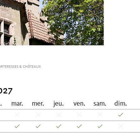
ORTERESSES & CHÂTEAUX
027
.
mar.
mer.
jeu.
ven.
sam.
dim.