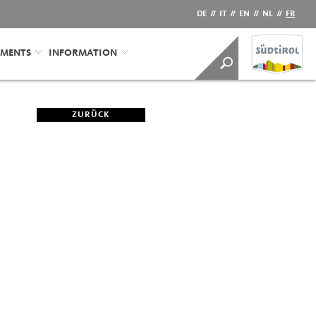
DE
//
IT
//
EN
//
NL
//
FR
EMENTS
INFORMATION
ZURÜCK