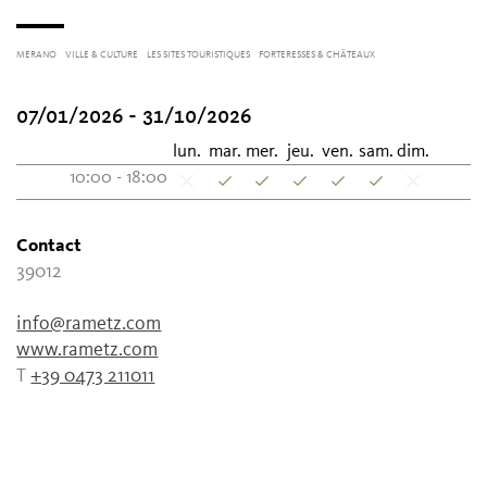
MERANO
VILLE & CULTURE
LES SITES TOURISTIQUES
FORTERESSES & CHÂTEAUX
07/01/2026 - 31/10/2026
lun.
mar.
mer.
jeu.
ven.
sam.
dim.
10:00 - 18:00
Contact
39012
info@rametz.com
www.rametz.com
T
+39 0473 211011