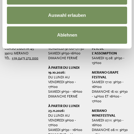
Auswahl erlauben
ASSOCIATION
HORAIRES
HORAIRES
Ablehnen
TOURISTIQUE DE
D'OUVERTURE
D'OUVERTURE
MERANO MERANO
EXCEPTIONNELS
DU LUNDI AU
CORSO LIBERTÀ 45
VENDREDI 9H00-17H30
FÊTE DE
39012 MERANO
SAMEDI 9H30-16H00
L'ASSOMPTION
TÉL.
+39 0473 272 000
DIMANCHE FERMÉ
SAMEDI 15.08: 9H30 -
13H00
À PARTIR DU LUNDI
19.10.2026:
MERANO GRAPE
DU LUNDI AU
FESTIVAL
VENDREDI 9H00 -
SAMEDI 17.10: 9H30 -
17H00
16H00
SAMEDI 9H30 - 16H00
DIMANCHE 18.10: 9H30
DIMANCHE FERMÉ
- 14H00 ET 16H00 -
17H00
À PARTIR DU LUNDI
23.11.2026:
MERANO
DU LUNDI AU
WINEFESTIVAL
VENDREDI 9H00 -
SAMEDI 07.11: 9H30 -
17H00
16H00
SAMEDI 9H30 - 16H00
DIMANCHE 08.11: 9H30