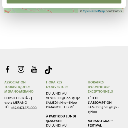
©
OpenStreetMap
contributors
ASSOCIATION
HORAIRES
HORAIRES
TOURISTIQUE DE
D'OUVERTURE
D'OUVERTURE
MERANO MERANO
EXCEPTIONNELS
DU LUNDI AU
CORSO LIBERTÀ 45
VENDREDI 9H00-17H30
FÊTE DE
39012 MERANO
SAMEDI 9H30-16H00
L'ASSOMPTION
TÉL.
+39 0473 272 000
DIMANCHE FERMÉ
SAMEDI 15.08: 9H30 -
13H00
À PARTIR DU LUNDI
19.10.2026:
MERANO GRAPE
DU LUNDI AU
FESTIVAL