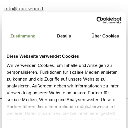
info@touriseum.it
www.touriseum.it
T
+39 0473 255655
Zustimmung
Details
Über Cookies
Diese Webseite verwendet Cookies
LE CONTENU VOUS A-T-IL ÉTÉ UTILE?
Wir verwenden Cookies, um Inhalte und Anzeigen zu
OUI
NO
personalisieren, Funktionen für soziale Medien anbieten
zu können und die Zugriffe auf unsere Website zu
analysieren. Außerdem geben wir Informationen zu Ihrer
Verwendung unserer Website an unsere Partner für
soziale Medien, Werbung und Analysen weiter. Unsere
Partner führen diese Informationen möglicherweise mit
weiteren Daten zusammen, die Sie ihnen bereitgestellt
haben oder die sie im Rahmen Ihrer Nutzung der Dienste
gesammelt haben.