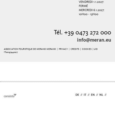
VENDREDI 1.1.2027:
FERMÉ
MERCREDI 6.1.2027:
10H00 - 13H00
Tél. +39 0473 272 000
info@meran.eu
ASSOCIATION TOURISTIQUE DE MERANO MERANO |
PRIVACY
|
CREDITS
|
COOKIES
| UID
IT00197440217
DE
//
IT
//
EN
//
NL
//
FR