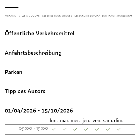
MERANO
VILLE & CULTURE
LES SITES TOURISTIQUES
LES JARDINS DU CHÂTEAU TRAUTTMANSDORFF
Öffentliche Verkehrsmittel
Anfahrtsbeschreibung
Parken
Tipp des Autors
01/04/2026 - 15/10/2026
lun.
mar.
mer.
jeu.
ven.
sam.
dim.
09:00 - 19:00