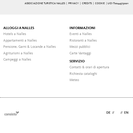
ASSOCIAZIONE TURISTICA NALLES |
PRIVACY
|
CREDITS
|
COOKIE
| UID IT00445730211
ALLOGGI A NALLES
INFORMAZIONI
Hotels a Nalles
Eventi a Nalles
Appartamenti a Nalles
Ristoranti a Nalles
Pensione, Garni & Locande a Nalles
Mezzi pubblici
Agriturismi a Nalles
Carte Vantaggi
Campeggi a Nalles
SERVIZIO
Contatti & orari di apertura
Richiesta cataloghi
Meteo
DE
//
IT
//
EN