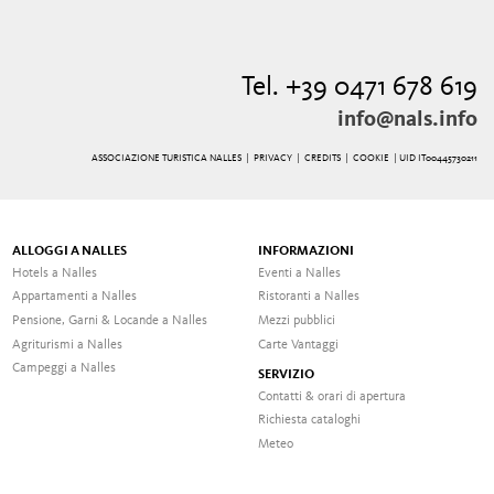
Tel. +39 0471 678 619
info@nals.info
ASSOCIAZIONE TURISTICA NALLES |
PRIVACY
|
CREDITS
|
COOKIE
| UID IT00445730211
ALLOGGI A NALLES
INFORMAZIONI
Hotels a Nalles
Eventi a Nalles
Appartamenti a Nalles
Ristoranti a Nalles
Pensione, Garni & Locande a Nalles
Mezzi pubblici
Agriturismi a Nalles
Carte Vantaggi
Campeggi a Nalles
SERVIZIO
Contatti & orari di apertura
Richiesta cataloghi
Meteo