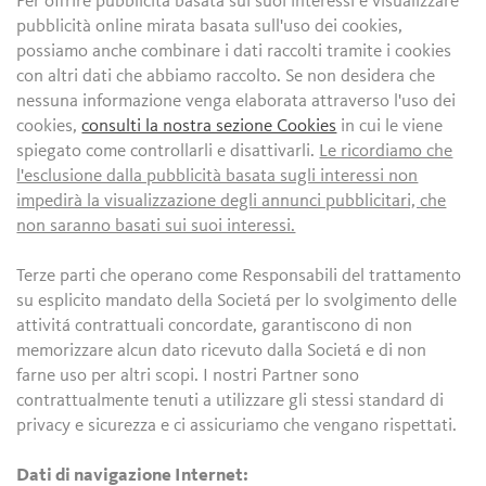
Per offrire pubblicità basata sui suoi interessi e visualizzare
pubblicità online mirata basata sull'uso dei cookies,
possiamo anche combinare i dati raccolti tramite i cookies
con altri dati che abbiamo raccolto. Se non desidera che
nessuna informazione venga elaborata attraverso l'uso dei
cookies,
consulti la nostra sezione Cookies
in cui le viene
spiegato come controllarli e disattivarli.
Le ricordiamo che
l'esclusione dalla pubblicità basata sugli interessi non
impedirà la visualizzazione degli annunci pubblicitari, che
non saranno basati sui suoi interessi.
Terze parti che operano come Responsabili del trattamento
su esplicito mandato della Societá per lo svolgimento delle
attivitá contrattuali concordate, garantiscono di non
memorizzare alcun dato ricevuto dalla Societá e di non
farne uso per altri scopi. I nostri Partner sono
contrattualmente tenuti a utilizzare gli stessi standard di
privacy e sicurezza e ci assicuriamo che vengano rispettati.
Dati di navigazione Internet: