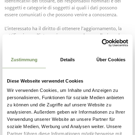
identificativi del titolare, dei responsabili nominati e dei
soggetti e categorie di soggetti ai quali i dati possono
essere comunicati o che possono venire a conoscenza.
L’interessato ha il diritto di ottenere l’aggiornamento, la
rettificazione e l’integrazione, ovvero la cancellazione, la
trasformazione in via anonima o il blocco dei dati trattati in
violazione di legge. L’interessato ha diritto di opporsi, in
tutto o in parte, per motivi legittimi, al trattamento dei dati
Zustimmung
Details
Über Cookies
personali che lo riguardano, e senza motivo al trattamento
dei dati che lo riguardano a fini di invio di materiale
pubblicitario o di vendita diretta o per il compimento di
Diese Webseite verwendet Cookies
ricerche di mercato o di comunicazione commerciale.
Wir verwenden Cookies, um Inhalte und Anzeigen zu
Inoltre, a partire dal 25 maggio 2018 avrá diritto alla
personalisieren, Funktionen für soziale Medien anbieten
portabilitá dei dati. Per ulteriori informazioni la invitiamo a
zu können und die Zugriffe auf unsere Website zu
prendere contatto con il titolare del trattamento.
Se ritiene che i propri diritti siano stati violati, l’utente ha
analysieren. Außerdem geben wir Informationen zu Ihrer
inoltre il diritto di presentare un reclamo all’autorità di
Verwendung unserer Website an unsere Partner für
controllo della protezione dei dati competente - Garante
soziale Medien, Werbung und Analysen weiter. Unsere
della Privacy - o adire le vie legali.
Partner führen diese Informationen möglicherweise mit