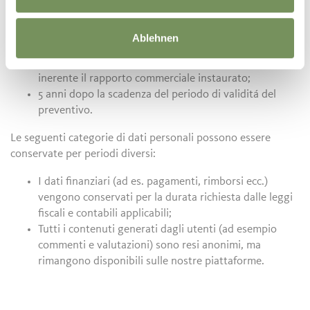
quanto riportato nella presente Informativa Privacy. Per
quanto riguarda la conservazione dei dati da noi trattati,
siamo a riportare le seguenti scadenze temporali:
Ablehnen
5 anni dopo l’ultimo trattamento del dato effettuato
inerente il rapporto commerciale instaurato;
5 anni dopo la scadenza del periodo di validitá del
preventivo.
Le seguenti categorie di dati personali possono essere
conservate per periodi diversi:
I dati finanziari (ad es. pagamenti, rimborsi ecc.)
vengono conservati per la durata richiesta dalle leggi
fiscali e contabili applicabili;
Tutti i contenuti generati dagli utenti (ad esempio
commenti e valutazioni) sono resi anonimi, ma
rimangono disponibili sulle nostre piattaforme.