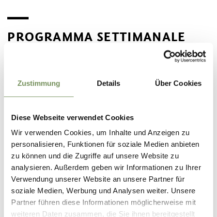
PROGRAMMA SETTIMANALE
DELLE SETTIMANE CICLISTICHE
A NALLES 2025
Zustimmung
Details
Über Cookies
PROGRAMMA SETTIMANALE
20/04/-24/04/2026
PDF - 754,72 KB
Diese Webseite verwendet Cookies
DOWNLOAD
Wir verwenden Cookies, um Inhalte und Anzeigen zu
personalisieren, Funktionen für soziale Medien anbieten
zu können und die Zugriffe auf unsere Website zu
PROGRAMMA SETTIMANALE
analysieren. Außerdem geben wir Informationen zu Ihrer
27/04/-01/05/2026
Verwendung unserer Website an unsere Partner für
PDF - 740,51 KB
soziale Medien, Werbung und Analysen weiter. Unsere
DOWNLOAD
Partner führen diese Informationen möglicherweise mit
weiteren Daten zusammen, die Sie ihnen bereitgestellt