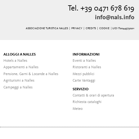
Tel. +39 0471 678 619
info@nals.info
ASSOCIAZIONE TURISTICA NALLES |
PRIVACY
|
CREDITS
|
COOKIE
| UID IT00445730211
ALLOGGI A NALLES
INFORMAZIONI
Hotels a Nalles
Eventi a Nalles
Appartamenti a Nalles
Ristoranti a Nalles
Pensione, Garni & Locande a Nalles
Mezzi pubblici
Agriturismi a Nalles
Carte Vantaggi
Campeggi a Nalles
SERVIZIO
Contatti & orari di apertura
Richiesta cataloghi
Meteo