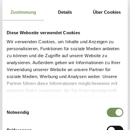
Zustimmung
Details
Über Cookies
GPX-DATEN DOWNLOADEN
Informationsbüro Hafling -
Diese Webseite verwendet Cookies
Vöran - Meran 2000
St. Kathreinstraße 2A
Wir verwenden Cookies, um Inhalte und Anzeigen zu
39010 Hafling
personalisieren, Funktionen für soziale Medien anbieten
info@hafling.com
zu können und die Zugriffe auf unsere Website zu
analysieren. Außerdem geben wir Informationen zu Ihrer
Verwendung unserer Website an unsere Partner für
soziale Medien, Werbung und Analysen weiter. Unsere
Partner führen diese Informationen möglicherweise mit
weiteren Daten zusammen, die Sie ihnen bereitgestellt
WAR DER INHALT FÜR DICH HILFREICH?
haben oder die sie im Rahmen Ihrer Nutzung der Dienste
JA
NEIN
gesammelt haben.
Einwilligungsauswahl
Notwendig