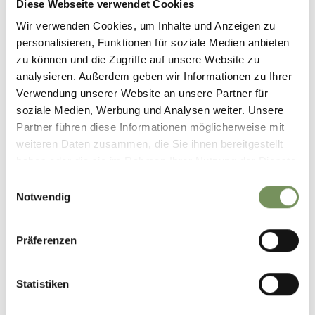
Diese Webseite verwendet Cookies
Wir verwenden Cookies, um Inhalte und Anzeigen zu
personalisieren, Funktionen für soziale Medien anbieten
zu können und die Zugriffe auf unsere Website zu
WAR DER INHALT FÜR DICH HILFREICH?
analysieren. Außerdem geben wir Informationen zu Ihrer
Verwendung unserer Website an unsere Partner für
JA
NEIN
soziale Medien, Werbung und Analysen weiter. Unsere
Partner führen diese Informationen möglicherweise mit
weiteren Daten zusammen, die Sie ihnen bereitgestellt
haben oder die sie im Rahmen Ihrer Nutzung der Dienste
gesammelt haben.
Einwilligungsauswahl
Notwendig
Präferenzen
Statistiken