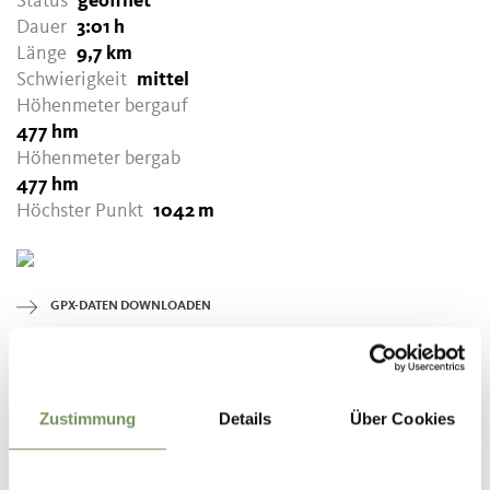
Status
geöffnet
Dauer
3:01 h
Länge
9,7 km
Schwierigkeit
mittel
Höhenmeter bergauf
477 hm
Höhenmeter bergab
477 hm
Höchster Punkt
1042 m
GPX-DATEN DOWNLOADEN
Tourismusverein Tisens-
Prissian
Bäcknhaus 54
Zustimmung
Details
Über Cookies
39010 Tisens/Prissian
info@tisensprissian.com