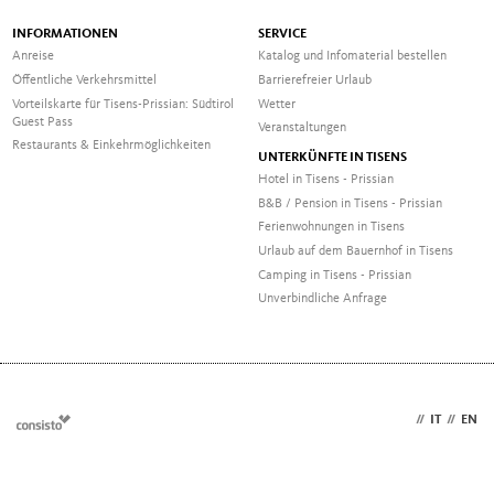
INFORMATIONEN
SERVICE
Anreise
Katalog und Infomaterial bestellen
Öffentliche Verkehrsmittel
Barrierefreier Urlaub
Vorteilskarte für Tisens-Prissian: Südtirol
Wetter
Guest Pass
Veranstaltungen
Restaurants & Einkehrmöglichkeiten
UNTERKÜNFTE IN TISENS
Hotel in Tisens - Prissian
B&B / Pension in Tisens - Prissian
Ferienwohnungen in Tisens
Urlaub auf dem Bauernhof in Tisens
Camping in Tisens - Prissian
Unverbindliche Anfrage
DE
//
IT
//
EN