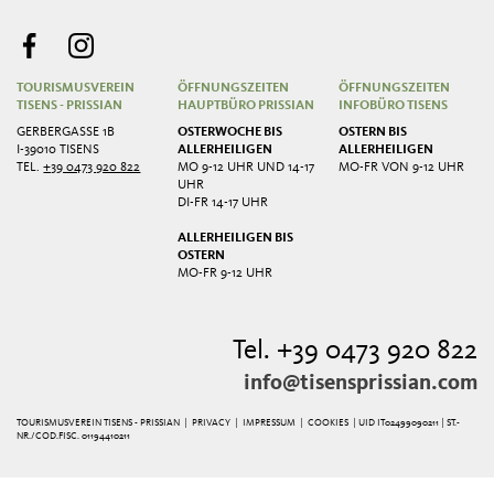
TOURISMUSVEREIN
ÖFFNUNGSZEITEN
ÖFFNUNGSZEITEN
TISENS - PRISSIAN
HAUPTBÜRO PRISSIAN
INFOBÜRO TISENS
GERBERGASSE 1B
OSTERWOCHE BIS
OSTERN BIS
I-39010 TISENS
ALLERHEILIGEN
ALLERHEILIGEN
TEL.
+39 0473 920 822
MO 9-12 UHR UND 14-17
MO-FR VON 9-12 UHR
UHR
DI-FR 14-17 UHR
ALLERHEILIGEN BIS
OSTERN
MO-FR 9-12 UHR
Tel. +39 0473 920 822
info@tisensprissian.com
TOURISMUSVEREIN TISENS - PRISSIAN |
PRIVACY
|
IMPRESSUM
|
COOKIES
| UID IT02499090211 | ST.-
NR./COD.FISC. 01194410211