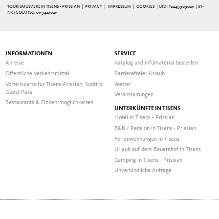
TOURISMUSVEREIN TISENS - PRISSIAN |
PRIVACY
|
IMPRESSUM
|
COOKIES
| UID IT02499090211 | ST.-
NR./COD.FISC. 01194410211
INFORMATIONEN
SERVICE
Anreise
Katalog und Infomaterial bestellen
Öffentliche Verkehrsmittel
Barrierefreier Urlaub
Vorteilskarte für Tisens-Prissian: Südtirol
Wetter
Guest Pass
Veranstaltungen
Restaurants & Einkehrmöglichkeiten
UNTERKÜNFTE IN TISENS
Hotel in Tisens - Prissian
B&B / Pension in Tisens - Prissian
Ferienwohnungen in Tisens
Urlaub auf dem Bauernhof in Tisens
Camping in Tisens - Prissian
Unverbindliche Anfrage