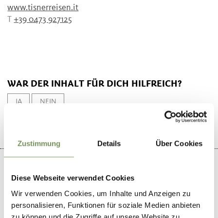
www.tisnerreisen.it
T
+39 0473 927125
WAR DER INHALT FÜR DICH HILFREICH?
JA
NEIN
Zustimmung
Details
Über Cookies
Diese Webseite verwendet Cookies
Wir verwenden Cookies, um Inhalte und Anzeigen zu
+
personalisieren, Funktionen für soziale Medien anbieten
−
zu können und die Zugriffe auf unsere Website zu