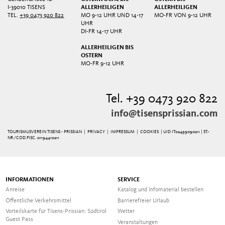
I-39010 TISENS
ALLERHEILIGEN
ALLERHEILIGEN
TEL.
+39 0473 920 822
MO 9-12 UHR UND 14-17
MO-FR VON 9-12 UHR
UHR
DI-FR 14-17 UHR
ALLERHEILIGEN BIS
OSTERN
MO-FR 9-12 UHR
Tel. +39 0473 920 822
info@tisensprissian.com
TOURISMUSVEREIN TISENS - PRISSIAN |
PRIVACY
|
IMPRESSUM
|
COOKIES
| UID IT02499090211 | ST.-
NR./COD.FISC. 01194410211
INFORMATIONEN
SERVICE
Anreise
Katalog und Infomaterial bestellen
Öffentliche Verkehrsmittel
Barrierefreier Urlaub
Vorteilskarte für Tisens-Prissian: Südtirol
Wetter
Guest Pass
Veranstaltungen