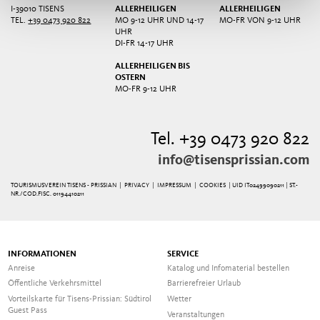
I-39010 TISENS
ALLERHEILIGEN
ALLERHEILIGEN
TEL.
+39 0473 920 822
MO 9-12 UHR UND 14-17
MO-FR VON 9-12 UHR
UHR
DI-FR 14-17 UHR
ALLERHEILIGEN BIS
OSTERN
MO-FR 9-12 UHR
Tel. +39 0473 920 822
info@tisensprissian.com
TOURISMUSVEREIN TISENS - PRISSIAN |
PRIVACY
|
IMPRESSUM
|
COOKIES
| UID IT02499090211 | ST.-
NR./COD.FISC. 01194410211
INFORMATIONEN
SERVICE
Anreise
Katalog und Infomaterial bestellen
Öffentliche Verkehrsmittel
Barrierefreier Urlaub
Vorteilskarte für Tisens-Prissian: Südtirol
Wetter
Guest Pass
Veranstaltungen