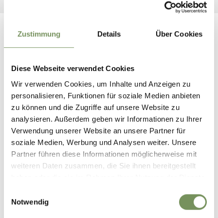
Zustimmung
Details
Über Cookies
Diese Webseite verwendet Cookies
Wir verwenden Cookies, um Inhalte und Anzeigen zu
personalisieren, Funktionen für soziale Medien anbieten
zu können und die Zugriffe auf unsere Website zu
analysieren. Außerdem geben wir Informationen zu Ihrer
ÖFFENTLICHE
Verwendung unserer Website an unsere Partner für
VERKEHRSMITTEL IN
ORTSPLAN VON TISENS-
soziale Medien, Werbung und Analysen weiter. Unsere
SÜDTIROL
PRISSIAN
Partner führen diese Informationen möglicherweise mit
weiteren Daten zusammen, die Sie ihnen bereitgestellt
haben oder die sie im Rahmen Ihrer Nutzung der Dienste
gesammelt haben.
Einwilligungsauswahl
Notwendig
DIE VORTEILSKARTEN DES