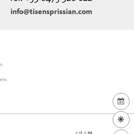
info@tisensprissian.com
an
sens
VER
WET
DE
//
IT
//
EN