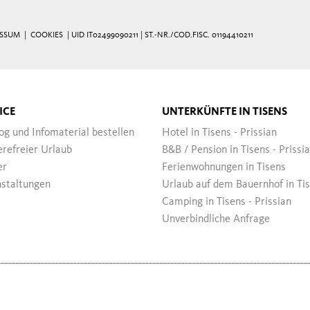
ESSUM
|
COOKIES
| UID IT02499090211 | ST.-NR./COD.FISC. 01194410211
ICE
UNTERKÜNFTE IN TISENS
og und Infomaterial bestellen
Hotel in Tisens - Prissian
erefreier Urlaub
B&B / Pension in Tisens - Prissi
er
Ferienwohnungen in Tisens
staltungen
Urlaub auf dem Bauernhof in Ti
Camping in Tisens - Prissian
Unverbindliche Anfrage