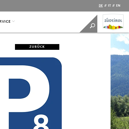
DE
//
IT
//
EN
RVICE
ZURÜCK