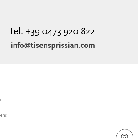
Tel. +39 0473 920 822
info@tisensprissian.com
an
sens
VER