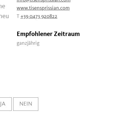
info@tisensprissian.com
he
www.tisensprissian.com
 neu
T
+39 0473 920822
Empfohlener Zeitraum
ganzjährig
JA
NEIN