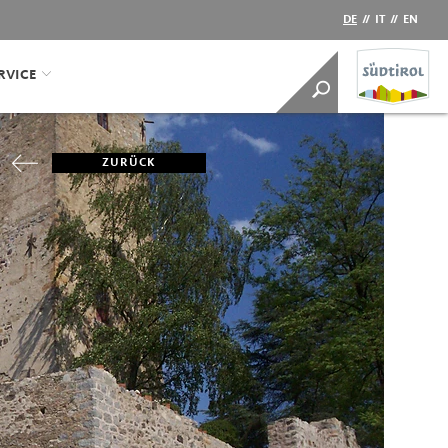
DE
//
IT
//
EN
RVICE
ZURÜCK