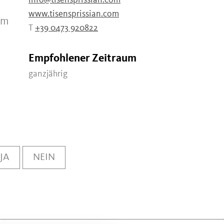
info@tisensprissian.com
www.tisensprissian.com
em
T
+39 0473 920822
Empfohlener Zeitraum
ganzjährig
JA
NEIN