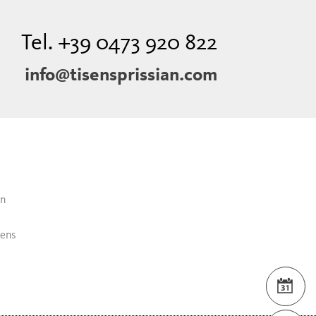
Tel. +39 0473 920 822
info@tisensprissian.com
an
sens
VER