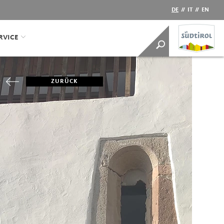
DE
//
IT
//
EN
RVICE
ZURÜCK