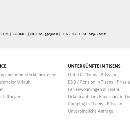
ESSUM
|
COOKIES
| UID IT02499090211 | ST.-NR./COD.FISC. 01194410211
ICE
UNTERKÜNFTE IN TISENS
og und Infomaterial bestellen
Hotel in Tisens - Prissian
erefreier Urlaub
B&B / Pension in Tisens - Prissi
er
Ferienwohnungen in Tisens
staltungen
Urlaub auf dem Bauernhof in Ti
Camping in Tisens - Prissian
Unverbindliche Anfrage