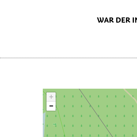
WAR DER I
+
−