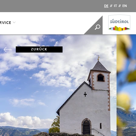
DE
//
IT
//
EN
RVICE
ZURÜCK