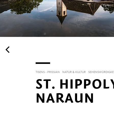
TISENS - PRISSIAN
NATUR & KULTUR
SEHENSWÜRDIGKE
ST. HIPPOL
NARAUN