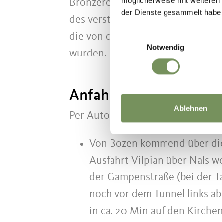
möglicherweise mit weiteren
Bronzereliefs mit den Geheimnis
der Dienste gesammelt habe
des verstorbenen Papstes. Es sin
Einwilligungsauswahl
die von den Kunstgießern Stefan u
Notwendig
wurden.
Anfahrtsbeschreibung
Ablehnen
Per Auto:
Von Bozen kommend über die
Ausfahrt Vilpian über Nals w
der Gampenstraße (bei der Ta
noch vor dem Tunnel links ab
in ca. 20 Min auf den Kirche