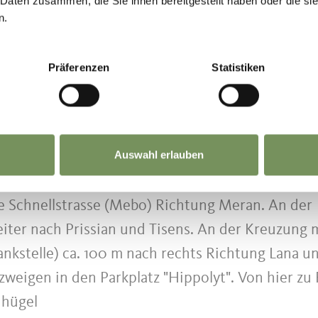
 Daten zusammen, die Sie ihnen bereitgestellt haben oder die s
sen des Lichtreichen Rosenkranz und einem Port
n.
d Werke des Künstlers Robert Giovanazzi aus Mer
nd Vinzenz Dirler, gebürtig aus Prissian, umgese
Präferenzen
Statistiken
Auswahl erlauben
 Schnellstrasse (Mebo) Richtung Meran. An der
eiter nach Prissian und Tisens. An der Kreuzung 
nkstelle) ca. 100 m nach rechts Richtung Lana u
zweigen in den Parkplatz "Hippolyt". Von hier zu
nhügel