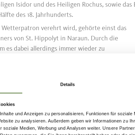
ligen Isidor und des Heiligen Rochus, sowie das 
älfte des 18. Jahrhunderts.
 Wetterpatron verehrt wird, gehörte einst das
ners von St. Hippolyt in Naraun. Durch die
am es dabei allerdings immer wieder zu
hrhundert sind nicht weniger als sechs Todesfälle 
farre verzeichnet, wodurch das Kirchlein auch d
ielt.
Details
 Feiertagen (z.B. zum Patrozinium am 13. Augu
ganzjährig einen wunderbaren Panoramablick.
Cookies
nhalte und Anzeigen zu personalisieren, Funktionen für soziale
tete
Besinnungsweg zum Lichtreichen Rosenkran
Website zu analysieren. Außerdem geben wir Informationen zu I
nes Paul II. Den Pilger erwarten unterwegs sech
r soziale Medien, Werbung und Analysen weiter. Unsere Partner