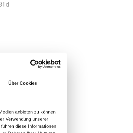
Bild
beim
en
Über Cookies
st)
 Medien anbieten zu können
z
hrer Verwendung unserer
s
 führen diese Informationen