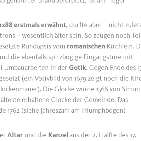
 so genannter Brandopferplatz, ist am Hügel
1288 erstmals erwähnt
, dürfte aber – nicht zulet
ons – wesentlich älter sein. So zeugen noch Tei
esetzte Rundapsis vom
romanischen
Kirchlein. D
und die ebenfalls spitzbogige Eingangstüre mit
ei Umbauarbeiten in der
Gotik
. Gegen Ende des 17
setzt (ein Votivbild von 1679 zeigt noch die Kir
glockenmauer). Die Glocke wurde 1566 von Simon
 älteste erhaltene Glocke der Gemeinde. Das
e 1762 (siehe Jahreszahl am Triumphbogen)
der
Altar
und die
Kanzel
aus der 2. Hälfte des 17.