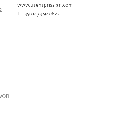
www.tisensprissian.com
2
T
+39 0473 920822
n
 von