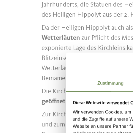
Jahrhunderts, die Statuen des Hei
des Heiligen Hippolyt aus der 2. H
Da der Heiligen Hippolyt auch als
Wetterläuten
zur Pflicht des Mes
exponierte Lage des Kirchleins k
Blitzeinschlägen. Seit dem 17. Ja
Wetterläuten im Sterbebuch der P
Beinamen „Zum bösen Segen“ erh
Zustimmung
Die Kirche ist
nur bei bestimmten
geöffnet.
Der Hügel bietet aber 
Diese Webseite verwendet 
Wir verwenden Cookies, um I
Zur Kirche führt der 2010 errich
und die Zugriffe auf unsere 
und zum Gedenken an Papst Johan
Website an unsere Partner fü